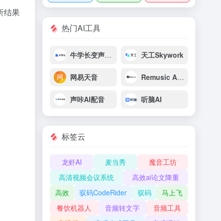
析结果
热门AI工具
牛学长变声精灵
天工Skywork
网易天音
Remusic AI音乐生成
声咔AI配音
听脑AI
标签云
龙虾AI
麦当秀
魔音工坊
高清视频会议系统
高效ai论文降重
高效
驭码CodeRider
驭码
马上飞
餐饮机器人
音频转文字
音频工具