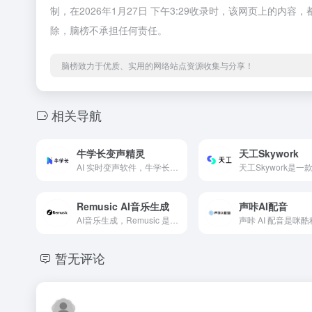
制，在2026年1月27日 下午3:29收录时，该网页上的
除，脑榜不承担任何责任。
脑榜致力于优质、实用的网络站点资源收集与分享！
相关导航
牛学长变声精灵
天工Skywork
AI 实时变声软件，牛学长变声精灵是深圳软牛科技集团股份有限公司精心打造的一款 AI 实时变声软件，它依托深度学习算法，为用户开启了声音变幻的奇妙之旅。无论是追求趣味娱乐还是有着专业音频创作需求，这款软件都能成为得力助手，轻松实现各类声音效果的转换，赋予声音全新生命力，在众多变声工具中崭露头角。
Remusic AI音乐生成
声咔AI配音
AI音乐生成，Remusic 是一款前沿的 AI 音乐创作平台，利用人工智能技术简化了音乐创作的复杂性。通过这一平台，用户能够借助先进算法，轻松生成多样化的高品质音乐作品，涵盖旋律创作与歌词撰写。
暂无评论