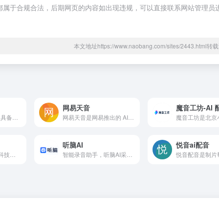
内容，都属于合规合法，后期网页的内容如出现违规，可以直接联系网站管理员
本文地址https://www.naobang.com/sites/2443.htm
网易天音
魔音工坊-AI 
天工Skywork是一款具备超强DeepResearch能力的全新AI Office智能体，通过3个专家agent和1个通用agent，让AI深度研究，一键生成AI文档、AI PPT、AI表格，高效应对各类办公、学习场景；也支持网页html、图像、视频、有声书、绘本等多种形式的创意内容创作，激发无限
网易天音是网易推出的 AI音乐创作平台，不用复杂操作，普通人也能轻松做音乐。不管是想写首歌记录生活，还是为短视频配原创音乐，在这都能实现，还支持生成不同风格的音乐，上线后因为易上手、效果好，吸引了不少音乐爱好者。
听脑AI
悦音ai配音
声咔 AI 配音是咪酷科技自主研发的一款在线智能语音合成配音工具，运用先进的语音合成技术（TTS），致力于为用户打造接近真人配音效果的解决方案，为音频内容创作者构建了一个高效的配音服务平台。无论是专业的内容创作者，还是初涉音频创作领域的新手，都能借助该平台轻松实现文本到语音的高质量转换，满足多样化的
智能录音助手，听脑AI采用AI技术实现实时语音转写，准确率98%。支持会议记录、课堂笔记、销售通话等场景，提供实时转写、多人识别、智能总结功能。快速处理本地及网络音视频，支持多语言，3分钟总结1小时会议内容，让沟通更高效。