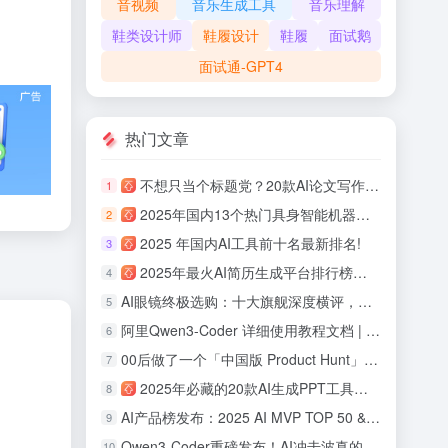
音视频
音乐生成工具
音乐理解
鞋类设计师
鞋履设计
鞋履
面试鹅
面试通-GPT4
热门文章
不想只当个标题党？20款AI论文写作工具评测！
1
2025年国内13个热门具身智能机器人公司盘点！
2
2025 年国内AI工具前十名最新排名!
3
2025年最火AI简历生成平台排行榜：助力职场人面试率提升700%！
4
AI眼镜终极选购：十大旗舰深度横评，哪款最适合你！
5
阿里Qwen3-Coder 详细使用教程文档 | 快速上手体验
6
00后做了一个「中国版 Product Hunt」：观猹能重建AI产品的信任机制吗？
7
2025年必藏的20款AI生成PPT工具：从零基础到专业级，效率提升 10 倍的秘密！
8
AI产品榜发布：2025 AI MVP TOP 50 & 中国AI潜力企业TOP50！
9
Qwen3-Coder重磅发布！AI冲击波真的来了，程序员会因此失业么？
10