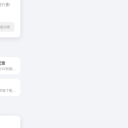
进行删
l转载请注明
配音
魔音工坊是北京小问智能科技有限公司于 2018 年创立的一款专业级 AI 配音平台，作为生成式 AI 领域先行者出门问问集团旗下核心产品，依托母公司十年语音交互技术积累，构建了基于多模态大模型「序列猴子」的 AI 声音引擎。该平台通过音频识别与生成技术，为用户提供多场景语音合成与自动配音解决方案，服
悦音配音是制片帮旗下配音品牌，提供ai智能配音文字转语音以及真人配音服务。可以在线将文字转成语音的智能配音工具。悦音配音情绪主播声音媲美真人主播，是一款ai智能在线配音神器语音合成工具软件。深受广告片配音，宣传片配音，影视解说配音，有声书配音用户喜欢。