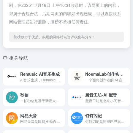
制，在2025年7月16日 上午10:31收录时，该网页上的内容，
都属于合规合法，后期网页的内容如出现违规，可以直接联系
网站管理员进行删除，脑榜不承担任何责任。
脑榜致力于优质、实用的网络站点资源收集与分享！
相关导航
Remusic AI音乐生成
NoemaLab创作实验室
AI音乐生成，Remusic 是一款前沿的 AI 音乐创作平台，利用人工智能技术简化了音乐创作的复杂性。通过这一平台，用户能够借助先进算法，轻松生成多样化的高品质音乐作品，涵盖旋律创作与歌词撰写。
一个面向创作者的 AI 音乐创作实验室，专注于可控生成、深度理解与创作过程本身。
秒创
魔音工坊-AI 配音
一帧秒创是基于新壹大模型及秒创AIGC引擎的智能AI内容生成平台，包含AI数字人、AI帮写、AI视频、AI作画等AIGC工具，可将百家号、公众号、头条号、搜狐号、新浪微博、小红书等文章一键转视频，一键生成数字人播报视频，为企业及自媒体提供一站式视频生产，全面提升内容创作效率。
魔音工坊是北京小问智能科技有限公司于 2018 年创立的一款专业级 AI 配音平台，作为生成式 AI 领域先行者出门问问集团旗下核心产品，依托母公司十年语音交互技术积累，构建了基于多模态大模型「序列猴子」的 AI 声音引擎。该平台通过音频识别与生成技术，为用户提供多场景语音合成与自动配音解决方案，服
网易天音
钉钉闪记
网易天音是网易推出的 AI音乐创作平台，不用复杂操作，普通人也能轻松做音乐。不管是想写首歌记录生活，还是为短视频配原创音乐，在这都能实现，还支持生成不同风格的音乐，上线后因为易上手、效果好，吸引了不少音乐爱好者。
钉钉闪记是阿里巴巴旗下钉钉智能办公套件中的一款高效语音转文字及会议记录整理工具。它依托钉钉强大的企业级生态，通过先进的 AI 技术，将会议、访谈、培训等场景中的语音内容快速转化为结构化文字记录，助力团队精准留存信息，提升办公协作效率，已成为众多企业在日常办公与知识沉淀环节中的得力助手。