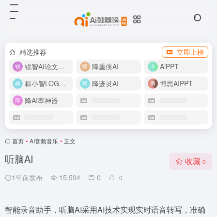
精选推荐
立即上榜
锐智AI论文生成
降重侠AI
AiPPT
标小智LOGO设计
降迹灵AI
博思AIPPT
降AI率神器
首页
•
AI音频音乐
•
正文
听脑AI
收藏
0
1年前发布
15,594
0
0
智能录音助手，听脑AI采用AI技术实现实时语音转写，准确