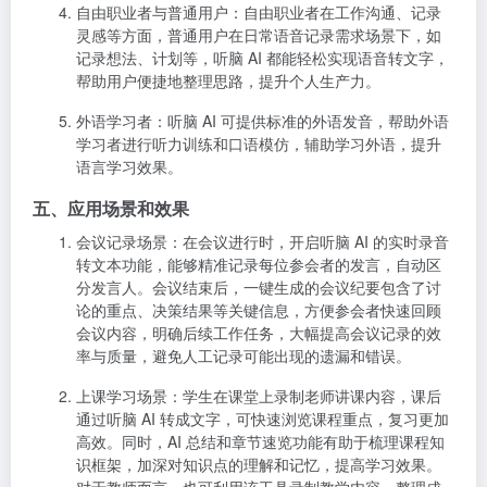
自由职业者与普通用户
：自由职业者在工作沟通、记录
灵感等方面，普通用户在日常语音记录需求场景下，如
记录想法、计划等，听脑 AI 都能轻松实现语音转文字，
帮助用户便捷地整理思路，提升个人生产力。
外语学习者
：听脑 AI 可提供标准的外语发音，帮助外语
学习者进行听力训练和口语模仿，辅助学习外语，提升
语言学习效果。
五、应用场景和效果
会议记录场景
：在会议进行时，开启听脑 AI 的实时录音
转文本功能，能够精准记录每位参会者的发言，自动区
分发言人。会议结束后，一键生成的会议纪要包含了讨
论的重点、决策结果等关键信息，方便参会者快速回顾
会议内容，明确后续工作任务，大幅提高会议记录的效
率与质量，避免人工记录可能出现的遗漏和错误。
上课学习场景
：学生在课堂上录制老师讲课内容，课后
通过听脑 AI 转成文字，可快速浏览课程重点，复习更加
高效。同时，AI 总结和章节速览功能有助于梳理课程知
识框架，加深对知识点的理解和记忆，提高学习效果。
对于教师而言，也可利用该工具录制教学内容，整理成