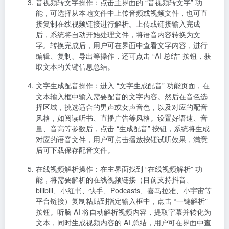
音视频转文字操作
：点击主界面的 “音视频转文字” 功
能，可选择从本地文件中上传音频或视频文件，也可直
接复制在线视频链接进行解析。上传或链接输入完成
后，系统将自动开始处理文件，将语音内容转换为文
字。转换完成后，用户可在界面中查看文字内容，进行
编辑、复制、导出等操作，还可点击 “AI 总结” 按钮，获
取文本的关键信息总结。
文字生成配音操作
：进入 “文字生成配音” 功能页面，在
文本输入框中输入需要配音的文字内容。然后在音色选
择区域，挑选适合的男声或女声音色，以及对应的配音
风格，如阅读听书、直播广告等风格。设置好语速、音
量、音高等参数后，点击 “生成配音” 按钮，系统将生成
对应的语音文件，用户可点击播放按钮试听效果，满意
后可下载保存配音文件。
在线视频解析操作
：在主界面找到 “在线视频解析” 功
能，将需要解析的在线视频链接（目前支持抖音、
bilibili、小红书、快手、Podcasts、喜马拉雅、小宇宙等
平台链接）复制粘贴到指定输入框中，点击 “一键解析”
按钮。听脑 AI 将自动解析视频内容，提取字幕并转化为
文本，同时生成视频内容的 AI 总结，用户可在界面中查