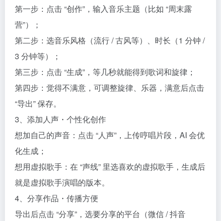
第一步：点击 “创作”，输入音乐主题（比如 “周末露
营”）；​
第二步：选音乐风格（流行 / 古风等）、时长（1 分钟 /
3 分钟等）；​
第三步：点击 “生成”，等几秒就能得到歌词和旋律；​
第四步：觉得不满意，可调整旋律、乐器，满意后点击
“导出” 保存。​
3、添加人声・个性化创作​
想加自己的声音：点击 “人声”，上传哼唱片段，AI 会优
化生成；​
想用虚拟歌手：在 “声线” 里选喜欢的虚拟歌手，生成后
就是虚拟歌手演唱的版本。​
4、分享作品・传播方便​
导出后点击 “分享”，选要分享的平台（微信 / 抖音