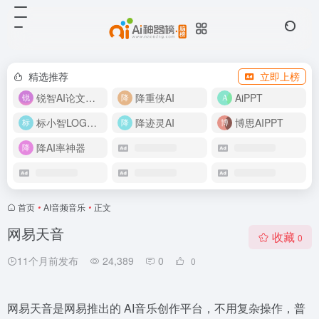
精选推荐
立即上榜
锐智AI论文生成
降重侠AI
AiPPT
标小智LOGO设计
降迹灵AI
博思AIPPT
降AI率神器
首页
•
AI音频音乐
•
正文
网易天音
收藏
0
11个月前发布
24,389
0
0
网易天音是网易推出的 AI音乐创作平台，不用复杂操作，普