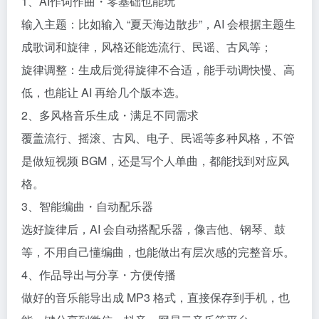
1、AI作词作曲・零基础也能玩​
输入主题：比如输入 “夏天海边散步”，AI 会根据主题生
成歌词和旋律，风格还能选流行、民谣、古风等；​
旋律调整：生成后觉得旋律不合适，能手动调快慢、高
低，也能让 AI 再给几个版本选。​
2、多风格音乐生成・满足不同需求​
覆盖流行、摇滚、古风、电子、民谣等多种风格，不管
是做短视频 BGM，还是写个人单曲，都能找到对应风
格。​
3、智能编曲・自动配乐器​
选好旋律后，AI 会自动搭配乐器，像吉他、钢琴、鼓
等，不用自己懂编曲，也能做出有层次感的完整音乐。​
4、作品导出与分享・方便传播​
做好的音乐能导出成 MP3 格式，直接保存到手机，也