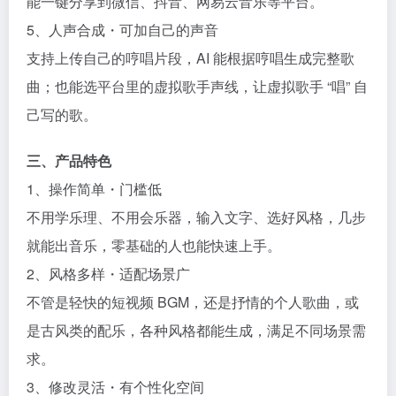
能一键分享到微信、抖音、网易云音乐等平台。​
5、人声合成・可加自己的声音​
支持上传自己的哼唱片段，AI 能根据哼唱生成完整歌
曲；也能选平台里的虚拟歌手声线，让虚拟歌手 “唱” 自
己写的歌。​
三、产品特色​
1、操作简单・门槛低​
不用学乐理、不用会乐器，输入文字、选好风格，几步
就能出音乐，零基础的人也能快速上手。​
2、风格多样・适配场景广​
不管是轻快的短视频 BGM，还是抒情的个人歌曲，或
是古风类的配乐，各种风格都能生成，满足不同场景需
求。​
3、修改灵活・有个性化空间​