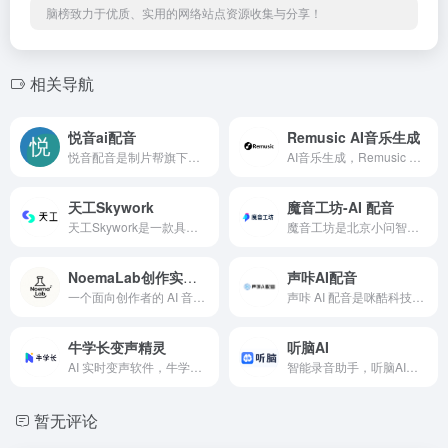
脑榜致力于优质、实用的网络站点资源收集与分享！
相关导航
悦音ai配音
Remusic AI音乐生成
悦音配音是制片帮旗下配音品牌，提供ai智能配音文字转语音以及真人配音服务。可以在线将文字转成语音的智能配音工具。悦音配音情绪主播声音媲美真人主播，是一款ai智能在线配音神器语音合成工具软件。深受广告片配音，宣传片配音，影视解说配音，有声书配音用户喜欢。
AI音乐生成，Remusic 是一款前沿的 AI 音乐创作平台，利用人工智能技术简化了音乐创作的复杂性。通过这一平台，用户能够借助先进算法，轻松生成多样化的高品质音乐作品，涵盖旋律创作与歌词撰写。
天工Skywork
魔音工坊-AI 配音
天工Skywork是一款具备超强DeepResearch能力的全新AI Office智能体，通过3个专家agent和1个通用agent，让AI深度研究，一键生成AI文档、AI PPT、AI表格，高效应对各类办公、学习场景；也支持网页html、图像、视频、有声书、绘本等多种形式的创意内容创作，激发无限
魔音工坊是北京小问智能科技有限公司于 2018 年创立的一款专业级 AI 配音平台，作为生成式 AI 领域先行者出门问问集团旗下核心产品，依托母公司十年语音交互技术积累，构建了基于多模态大模型「序列猴子」的 AI 声音引擎。该平台通过音频识别与生成技术，为用户提供多场景语音合成与自动配音解决方案，服
NoemaLab创作实验室
声咔AI配音
一个面向创作者的 AI 音乐创作实验室，专注于可控生成、深度理解与创作过程本身。
声咔 AI 配音是咪酷科技自主研发的一款在线智能语音合成配音工具，运用先进的语音合成技术（TTS），致力于为用户打造接近真人配音效果的解决方案，为音频内容创作者构建了一个高效的配音服务平台。无论是专业的内容创作者，还是初涉音频创作领域的新手，都能借助该平台轻松实现文本到语音的高质量转换，满足多样化的
牛学长变声精灵
听脑AI
AI 实时变声软件，牛学长变声精灵是深圳软牛科技集团股份有限公司精心打造的一款 AI 实时变声软件，它依托深度学习算法，为用户开启了声音变幻的奇妙之旅。无论是追求趣味娱乐还是有着专业音频创作需求，这款软件都能成为得力助手，轻松实现各类声音效果的转换，赋予声音全新生命力，在众多变声工具中崭露头角。
智能录音助手，听脑AI采用AI技术实现实时语音转写，准确率98%。支持会议记录、课堂笔记、销售通话等场景，提供实时转写、多人识别、智能总结功能。快速处理本地及网络音视频，支持多语言，3分钟总结1小时会议内容，让沟通更高效。
暂无评论