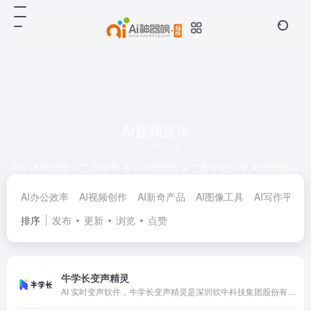
AI音频音乐
共 8 篇AI工具
热门AI音频音乐工具推荐,专业AI音频音乐工具评测分享,AI音频音乐
工具导航大全，筛选收录最新最前沿最优质的AI音频音乐产品，提
AI办公效率
AI视频创作
AI新奇产品
AI图像工具
AI写作平台
供AI工具榜单和业内最新资讯。严格筛选把关，每个领域只收录15
个！
排序
发布
更新
浏览
点赞
牛学长变声精灵
AI 实时变声软件，牛学长变声精灵是深圳软牛科技集团股份有限公司精心打造的一款 AI 实时变声软件，它依托深度学习算法，为用户开启了声音变幻的奇妙之旅。无论是追求趣味娱乐还是有着专业音频创作需求，这款软件都能成为得力助手，轻松实现各类声音效果的转换，赋予声音全新生命力，在众多变声工具中崭露头角。