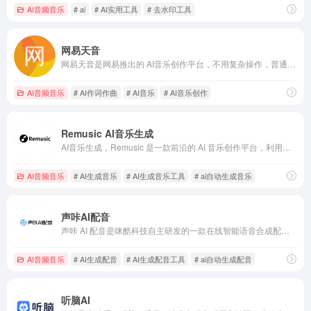
AI音频音乐
# ai
# AI实用工具
# 去水印工具
网易天音
网易天音是网易推出的 AI音乐创作平台，不用复杂操作，普通人也能轻松做音乐。不管是想写首歌记录生活，还是为短视频配原创音乐，在这都能实现，还支持生成不同风格的音乐，上线后因为易上手、效果好，吸引了不少音乐爱好者。
AI音频音乐
# AI作词作曲
# AI音乐
# AI音乐创作
Remusic AI音乐生成
AI音乐生成，Remusic 是一款前沿的 AI 音乐创作平台，利用人工智能技术简化了音乐创作的复杂性。通过这一平台，用户能够借助先进算法，轻松生成多样化的高品质音乐作品，涵盖旋律创作与歌词撰写。
AI音频音乐
# AI生成音乐
# AI生成音乐工具
# ai自动生成音乐
声咔AI配音
声咔 AI 配音是咪酷科技自主研发的一款在线智能语音合成配音工具，运用先进的语音合成技术（TTS），致力于为用户打造接近真人配音效果的解决方案，为音频内容创作者构建了一个高效的配音服务平台。无论是专业的内容创作者，还是初涉音频创作领域的新手，都能借助该平台轻松实现文本到语音的高质量转换，满足多样化的
AI音频音乐
# AI生成配音
# AI生成配音工具
# ai自动生成配音
听脑AI