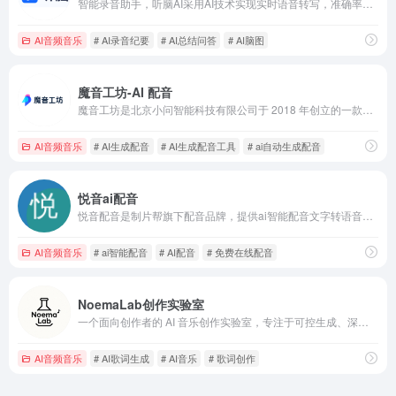
智能录音助手，听脑AI采用AI技术实现实时语音转写，准确率98%。支持会议记录、课堂笔记、销售通话等场景，提供实时转写、多人识别、智能总结功能。快速处理本地及网络音视频，支持多语言，3分钟总结1小时会议内容，让沟通更高效。
AI音频音乐
# AI录音纪要
# AI总结问答
# AI脑图
魔音工坊-AI 配音
魔音工坊是北京小问智能科技有限公司于 2018 年创立的一款专业级 AI 配音平台，作为生成式 AI 领域先行者出门问问集团旗下核心产品，依托母公司十年语音交互技术积累，构建了基于多模态大模型「序列猴子」的 AI 声音引擎。该平台通过音频识别与生成技术，为用户提供多场景语音合成与自动配音解决方案，服
AI音频音乐
# AI生成配音
# AI生成配音工具
# ai自动生成配音
悦音ai配音
悦音配音是制片帮旗下配音品牌，提供ai智能配音文字转语音以及真人配音服务。可以在线将文字转成语音的智能配音工具。悦音配音情绪主播声音媲美真人主播，是一款ai智能在线配音神器语音合成工具软件。深受广告片配音，宣传片配音，影视解说配音，有声书配音用户喜欢。
AI音频音乐
# ai智能配音
# AI配音
# 免费在线配音
NoemaLab创作实验室
一个面向创作者的 AI 音乐创作实验室，专注于可控生成、深度理解与创作过程本身。
AI音频音乐
# AI歌词生成
# AI音乐
# 歌词创作