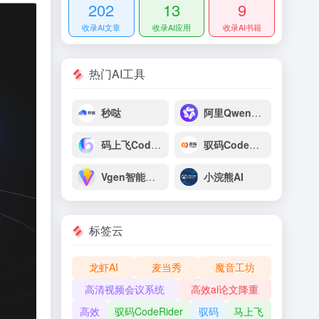
202
13
9
收录AI文章
收录AI应用
收录AI书籍
热门AI工具
秒哒
阿里Qwen3-Coder
码上飞CodeFlying
驭码CodeRider
Vgen智能视频解析助手
小浣熊AI
标签云
龙虾AI
麦当秀
魔音工坊
高清视频会议系统
高效ai论文降重
高效
驭码CodeRider
驭码
马上飞