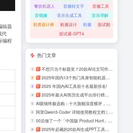
餐饮机器人
音频转文字
音频工具
音视频
音乐生成工具
音乐理解
鞋类设计师
鞋履设计
鞋履
面试鹅
编辑器
成代
面试通-GPT4
际编程
热门文章
不想只当个标题党？20款AI论文写作工具评测！
1
2025年国内13个热门具身智能机器人公司盘点！
2
2025 年国内AI工具前十名最新排名!
3
2025年最火AI简历生成平台排行榜：助力职场人面试率提升700%！
4
AI眼镜终极选购：十大旗舰深度横评，哪款最适合你！
5
阿里Qwen3-Coder 详细使用教程文档 | 快速上手体验
6
00后做了一个「中国版 Product Hunt」：观猹能重建AI产品的信任机制吗？
7
2025年必藏的20款AI生成PPT工具：从零基础到专业级，效率提升 10 倍的秘密！
8