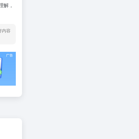
理解，
好内容