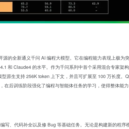
23 日开源的全新通义千问
AI 编程
大模型。它在编程能力表现上极为
.1 和 Claude4 的水平。作为千问系列中首个采用混合专家架
原生支持 256K token 上下文，并且可扩展至 100 万长度。Qw
进行预训练，在后训练阶段强化了编程与智能体任务的学习，使得整体能
编写、代码补全以及修 Bug 等基础任务。无论是构建新的程序