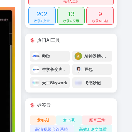
收录AI工具
202
13
9
收录AI文章
收录AI应用
收录AI书籍
热门AI工具
秒哒
AI神器榜·脑榜
牛学长变声精灵
豆包
天工Skywork
飞书妙记
标签云
龙虾AI
麦当秀
魔音工坊
高清视频会议系统
高效ai论文降重