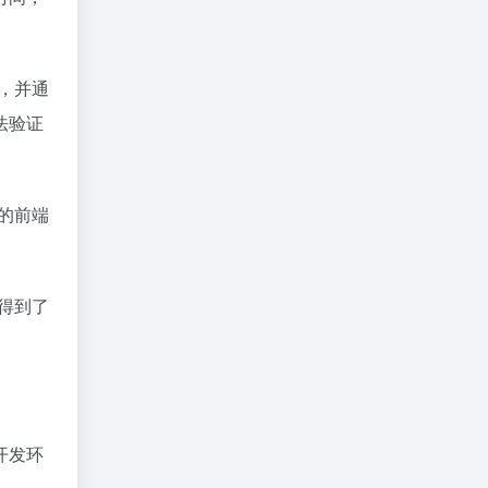
写，并通
法验证
网的前端
，得到了
和开发环