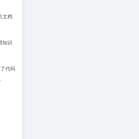
关文档
用知识
升了代码
​