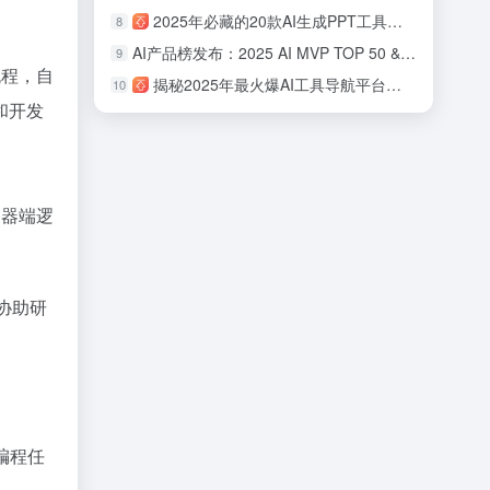
2025年必藏的20款AI生成PPT工具：从零基础到专业级，效率提升 10 倍的秘密！
8
AI产品榜发布：2025 AI MVP TOP 50 & 中国AI潜力企业TOP50！
9
流程，自
揭秘2025年最火爆AI工具导航平台排行榜前十，绝对不能错过！
10
和开发
务器端逻
协助研
编程任