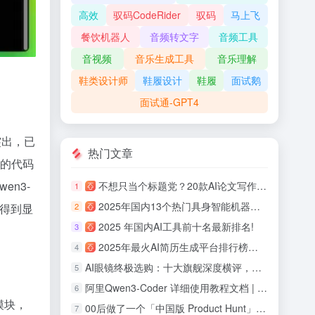
高效
驭码CodeRider
驭码
马上飞
餐饮机器人
音频转文字
音频工具
音视频
音乐生成工具
音乐理解
鞋类设计师
鞋履设计
鞋履
面试鹅
面试通-GPT4
突出，已
热门文章
构的代码
en3-
不想只当个标题党？20款AI论文写作工具评测！
1
2025年国内13个热门具身智能机器人公司盘点！
2
力得到显
2025 年国内AI工具前十名最新排名!
3
2025年最火AI简历生成平台排行榜：助力职场人面试率提升700%！
4
AI眼镜终极选购：十大旗舰深度横评，哪款最适合你！
5
阿里Qwen3-Coder 详细使用教程文档 | 快速上手体验
6
模块，
00后做了一个「中国版 Product Hunt」：观猹能重建AI产品的信任机制吗？
7