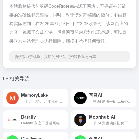
本站脑榜提供的驭码CodeRider都来源于网络，不保证外部链
接的准确性和完整性，同时，对于该外部链接的指向，不由脑
榜实际控制，在2025年7月16日 下午3:06收录时，该网页上的
内容，都属于合规合法，后期网页的内容如出现违规，可以直
接联系网站管理员进行删除，脑榜不承担任何责任。
脑榜致力于优质、实用的网络站点资源收集与分享！
相关导航
MemoryLake
可灵AI
一个记忆护照。伴你穿梭于 ChatGPT、Claude、Qwen、OpenClaw，跨越每一个智能体、每一次会话。
可灵 AI 是快手团队精心打造的一款 AI 视频与图像生成工具，于 2024 年 6 月正式亮相，迅速在 AIGC 领域崭露头角。它集成了先进的自然语言理解与图像识别技术，致力于为全球用户提供高效、优质的创意内容生成服务，无论是专业创作者还是普通爱好者，都能借助可灵 AI 轻松将脑海中的奇思妙想转化
Dataify
Moonhub AI
Dataify 专注于基础网络服务、数据采集、高质量数据集及 AI Token 一体化供应，为 AI 与 LLM 训练、跨境电商出海、大规模数据采集、金融投资等场景提供全链路数据解决方案，有效解决数据匮乏、信息分散、调价滞后等核心痛点，持续驱动业务增长与智能化转型。
一个 AI 为驱动的招聘平台，Moonhub AI 是专为初创公司和正在增长的企业提供人才招聘服务。该平台使用会话式 AI 来分析市场数据并设计最佳的招聘策略，以最大化招聘质量和速度。
ChatExcel
金灵AI