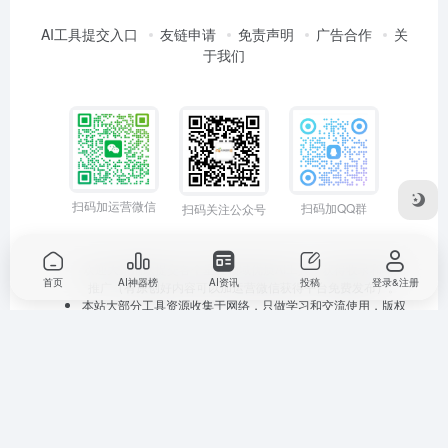
AI工具提交入口
友链申请
免责声明
广告合作
关
于我们
扫码加运营微信
扫码加QQ群
扫码关注公众号
欢迎大家踊跃提交各个垂直领域优质AI工具，获得收录和曝光
首页
AI神器榜
AI资讯
投稿
登录&注册
推广（有原创好内容可以加运营微信获得平台免费发布）。
本站大部分工具资源收集于网络，只做学习和交流使用，版权
归原作者所有。本站发布的内容若侵犯到您的权益，请联系站
长删除，我们将及时处理。
京ICP备19000472号