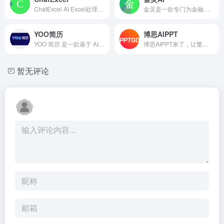
ChatExcel AI Excel处理和数据分析,用户只需像和好友聊天一样操作，Chatexcel会自动通过 AI完成图表处理和分析，彻底改变了与表格数据的交互方式。将用户从繁琐的公式与运算中解放出来，无需编写复杂的公式和代码，让用户专注于文件数据和分析本身。
金灵是一款专门为金融领域设计的AI Agent产品，学习了大量的金融专业知识，能够熟练使用各种金融工具，例如使用代码生成能力根据金融数据进行计算和分析，支持绘制金融分析图表等。经测试，金灵金融AI Agent比通用AI大模型或者通用的AI Agent更能处理金融分析任务。
YOO简历
博思AIPPT
YOO 简历 是一款基于 AI 技术的智能简历优化工具，旨在帮助求职者快速生成专业、高效、符合 ATS（招聘系统）筛选标准的简历。通过 NLP（自然语言处理）和大数据分析，YOO 简历能智能匹配岗位需求，优化内容结构，提升简历通过率，让求职者高效斩获心仪 Offer。
博思AIPPT来了，让繁琐的PPT GO吧，海量PPT模板任选，布局灵活切换，在线编辑PPT内容，零基础也能快速用ai制作PPT。
暂无评论