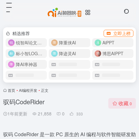
精选推荐
立即上榜
锐智AI论文生成
降重侠AI
AiPPT
标小智LOGO设计
降迹灵AI
博思AIPPT
降AI率神器
首页
•
AI编程开发
•
正文
驭码CodeRider
收藏
0
1年前更新
21,858
0
333
驭码 CodeRider 是一款 PC 原生的 AI 编程与软件智能研发助