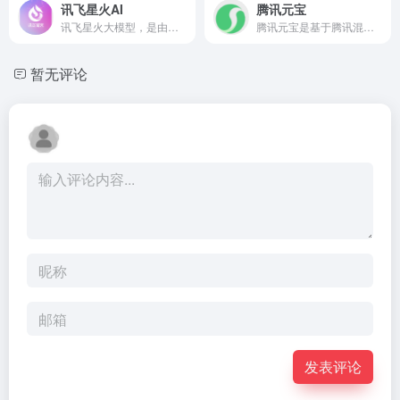
讯飞星火AI
腾讯元宝
讯飞星火大模型，是由科大讯飞推出的新一代认知智能大模型，拥有跨领域的知识和语言理解能力，能够基于自然对话方式理解与执行任务，提供语言理解、知识问答、逻辑推理、数学题解答、代码理解与编写等多种能力。
腾讯元宝是基于腾讯混元大模型的AI应用，支持深度思考、联网搜索及多模态处理，定位为“一站式AI效率与生活助手”，可以帮你写作绘画文案翻译编程搜索阅读总结的全能助手。
暂无评论
发表评论