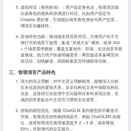
虚拟对话（角色扮演）
：用户设定角色后，智谱清言能
以该角色的视角和语调进行对话。比如用户设定为
Cosplay 爱好者，它就能以相关角色身份与用户交流，
增强互动趣味性 。
其他特色功能
：移动端支持语音对话，方便用户在不方
便打字的场景下使用；集成 “灵感大全” 模块，收录 300
+ 个场景需求模板，覆盖文案创作、职场、生活创意等垂
直领域，助力用户快速明确需求；网页版还具备网页内
容总结、划线解读、高级检索及写作辅助等功能 。
三、智谱清言产品特色
强大的语义理解
：对中文语义理解精准，能够深入分析
文本信息间的逻辑关系，从非结构化文本中抽取结构化
信息，这使得它在处理中文问题和任务时表现出色，生
成的回答更贴合中文语言习惯和文化背景 。
持续的模型优化
：随着 ChatGLM 系列模型的不断迭代
升级，智谱清言的性能持续提升。例如 ChatGLM3 的推
出，使得智谱清言推理速度提升 2 – 3 倍，成本降低
50%，并新增代码交互能力 。