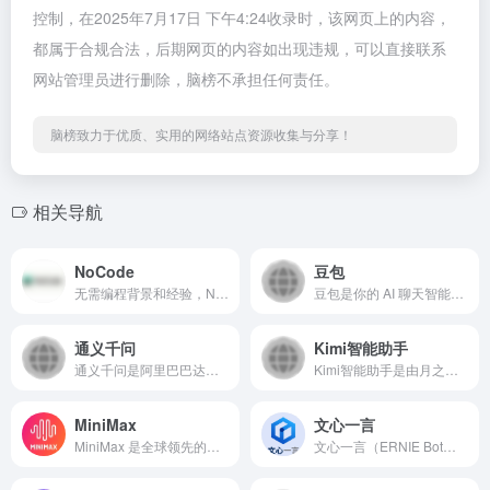
控制，在2025年7月17日 下午4:24收录时，该网页上的内容，
都属于合规合法，后期网页的内容如出现违规，可以直接联系
网站管理员进行删除，脑榜不承担任何责任。
脑榜致力于优质、实用的网络站点资源收集与分享！
相关导航
NoCode
豆包
无需编程背景和经验，NoCode是一款通过自然语言和对话形式，即可快速生成应用的平台。可帮助不同角色以&#039;零代码&#039;的方式创建个人提效工具、产品原型、可交互页面等，降低开发门槛，实现创意释放。
豆包是你的 AI 聊天智能对话问答助手，写作文案翻译编程全能工具。字节跳动精心打造的一款多功能人工智能助手，融合了自然语言处理、机器学习、大数据分析等前沿技术，具备强大的智能交互能力。豆包为你答疑解惑，提供灵感，辅助创作，也可以和你畅聊任何你感兴趣的话题。
通义千问
Kimi智能助手
通义千问是阿里巴巴达摩院研发的大规模预训练语言模型，具备多轮对话、知识问答、文本创作等核心能力。该模型基于Transformer架构，通过海量互联网数据训练，支持中文及多种外语交互，具有强大的语义理解和逻辑推理能力。
Kimi智能助手是由月之暗面（Moonshot AI）研发的大语言模型产品，核心优势支持200万字上下文处理（业界领先），具备多模态理解能力，覆盖文本、图像、表格等数据类型（当前版本：Kimi+）。
MiniMax
文心一言
MiniMax 是全球领先的通用人工智能科技公司打造的先进大模型平台。自 2022 年初成立，便以 “与所有人共创智能” 为使命，致力于推动通用人工智能（AGI）发展。平台依托自主研发的一系列多模态通用大模型。
文心一言（ERNIE Bot）是百度基于文心大模型推出的生成式AI产品，具备跨模态、跨语言深度语义理解与生成能力。依托百度搜索20年数据积累与千亿级参数训练，支持文本、图像、视频、代码等多类型内容处理（当前版本：ERNIE 4.0）。