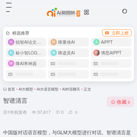
精选推荐
立即上榜
锐智AI论文生成
降重侠AI
AiPPT
标小智LOGO设计
降迹灵AI
博思AIPPT
降AI率神器
首页
•
AI大模型
•
AI大语言模型
•
AI对话聊天
•
正文
智谱清言
收藏
0
1年前发布
37,617
0
0
中国版对话语言模型，与GLM大模型进行对话。智谱清言是