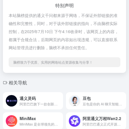
特别声明
本站脑榜提供的通义千问都来源于网络，不保证外部链接的准
确性和完整性，同时，对于该外部链接的指向，不由脑榜实际
控制，在2025年7月10日 下午4:16收录时，该网页上的内容，
都属于合规合法，后期网页的内容如出现违规，可以直接联系
网站管理员进行删除，脑榜不承担任何责任。
脑榜致力于优质、实用的网络站点资源收集与分享！
相关导航
通义灵码
豆包
阿里巴巴旗下一款创新型的零代码 AI 应用开发工具。通义灵码是由阿里云提供的智能编码辅助工具，提供代码智能生成、智能问答、多文件修改、编程智能体等能力，为开发者带来智能化研发体验，引领 AI 原生研发新范式。
豆包是你的 AI 聊天智能对话问答助手，写作文案翻译编程全能工具。字节跳动精心打造的一款多功能人工智能助手，融合了自然语言处理、机器学习、大数据分析等前沿技术，具备强大的智能交互能力。豆包为你答疑解惑，提供灵感，辅助创作，也可以和你畅聊任何你感兴趣的话题。
MiniMax
阿里通义万相Wan2.2
MiniMax 是全球领先的通用人工智能科技公司打造的先进大模型平台。自 2022 年初成立，便以 “与所有人共创智能” 为使命，致力于推动通用人工智能（AGI）发展。平台依托自主研发的一系列多模态通用大模型。
阿里巴巴通义正式开源了新一代电影级 AI 视频生成模型——通义万相 Wan2.2。这款模型首次将 MoE（Mixture of Experts）架构引入视频生成扩散模型，旨在实现电影级的视觉效果，其表现对标 Sora 并超越了前代 Wan2.1。