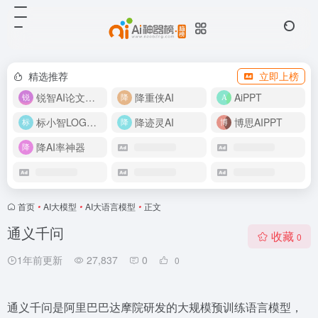
精选推荐
立即上榜
锐智AI论文生成
降重侠AI
AiPPT
标小智LOGO设计
降迹灵AI
博思AIPPT
降AI率神器
首页
•
AI大模型
•
AI大语言模型
•
正文
通义千问
收藏
0
1年前更新
27,837
0
0
通义千问是阿里巴巴达摩院研发的大规模预训练语言模型，