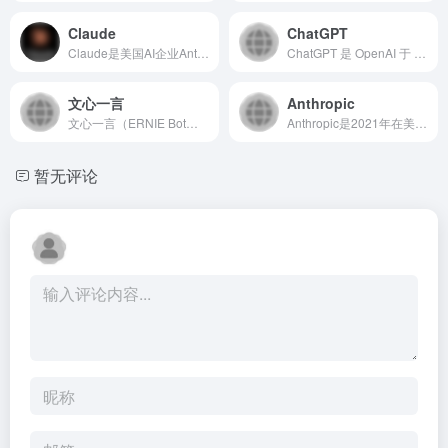
Claude
ChatGPT
Claude是美国AI企业Anthropic推出的通用人工智能大模型平台，主打安全可控、超长文本处理与强逻辑推理能力。平台依托宪政AI训练体系打造，区别于传统大模型，更注重AI行为合规性与人类价值观对齐。
ChatGPT 是 OpenAI 于 2022 年 11 月 30 日发布的聊天机器人模型。到了 GPT-4，输入形式更为丰富，支持图片、表格等，输出可实现以图编程、据图写作等应用，还扩展了长文本输入能力 。
文心一言
Anthropic
文心一言（ERNIE Bot）是百度基于文心大模型推出的生成式AI产品，具备跨模态、跨语言深度语义理解与生成能力。依托百度搜索20年数据积累与千亿级参数训练，支持文本、图像、视频、代码等多类型内容处理（当前版本：ERNIE 4.0）。
Anthropic是2021年在美国旧金山成立的人工智能科技公司，由前OpenAI核心团队成员创立，主打安全可控、可解释的通用人工智能技术。平台核心产品为Claude系列大语言模型，区别于传统AI模型，以AI安全对齐、超长文本处理、低幻觉输出为核心优势。
暂无评论