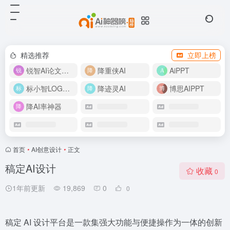
精选推荐
立即上榜
锐智AI论文生成
降重侠AI
AiPPT
标小智LOGO设计
降迹灵AI
博思AIPPT
降AI率神器
首页
•
AI创意设计
•
正文
稿定AI设计
收藏
0
1年前更新
19,869
0
0
稿定 AI 设计平台是一款集强大功能与便捷操作为一体的创新