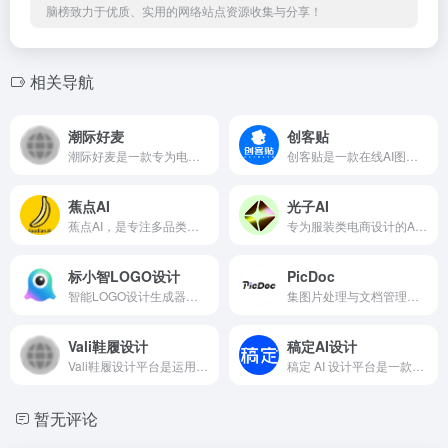
特别声明
本站脑榜提供的XFUN包装设计都来源于网络，不保证外部链接
的准确性和完整性，同时，对于该外部链接的指向，不由脑榜
实际控制，在2025年7月16日 下午5:47收录时，该网页上的内
容，都属于合规合法，后期网页的内容如出现违规，可以直接
联系网站管理员进行删除，脑榜不承担任何责任。
脑榜致力于优质、实用的网络站点资源收集与分享！
相关导航
潮际好麦
创客贴
潮际好麦是一款专为电商从业者打造的专业 AI 试衣与商品视觉生成工具，从中小商家到大型企业，都能通过它高效搞定商品展示图需求。它以 AI 技术为核心，能让商家不用找真人模特、不用租拍摄场地，仅靠一张普通的商品图，就能快速生成符合电商营销需求的模特上身图、细节展示图、场景化商拍图，甚至能适配不同国家市
创客贴是一款在线AI图形设计平台，致力于让设计变得简单高效。它无需用户下载安装任何软件，只需通过浏览器访问平台官网，即可随时随地开启设计之旅。内置了海量丰富的模板资源，涵盖了海报、宣传单页、名片、简历、PPT、社交媒体配图、电商图片、邀请函等数十种常见设计类型，满足了个人、企业、教育、营销等多个领域
蕉点AI
光子AI
蕉点AI，是专注多品类电商设计的智能商品图生成平台。支持女装/饰品/母婴/宠物等多品类AI虚拟上身图生成，提供AI换背景、白底图制作、商品图精修、一键换装、模特换姿势，等功能。还可预测淘宝/京东/抖音等多平台主图点击率，一键生成符合平台规范的高点击素材，助力商家一站式完成商品链接视觉素材制作。
专为服装类电商设计的AI商品图生成平台，光子AI 融合了最前沿的 AI 图像生成技术，支持一键AI换模特、AI换装、AI商品图制作，可轻松生成虚拟模特图、白底图与场景图。平台提供AI换背景、AI换脸、AI修图、AI换色等多种实用功能，帮助商家快速制作符合平台调性的高质量商品图