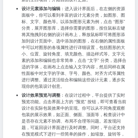
目” 两个选项。如果想借助已有的优秀设计快速完成包装
设计，可点击 “模板中心”，在模板分类列表中浏览各类
丰富的包装设计模板，根据自己的产品类型、设计风格
偏好等筛选出合适的模板，点击模板预览图进入详情页
面，确认无误后点击 “使用此模板” 按钮，即可基于该模
板创建自己的设计项目，并在此基础上进行个性化定
制。若你有完全独特的设计想法，想要从无到有进行创
作，可点击 “新建项目” 按钮，选择合适的包装类型（如
包装盒、包装袋、标签等）以及尺寸规格，创建一个全
新的空白项目，开始自由设计之旅。
设计元素添加与编辑
：进入设计界面后，在左侧的资源
面板中，你可以看到丰富的设计元素分类，如图形、图
标、文字、颜色等。以添加图形元素为例，点击 “图形”
分类，展开图形库，选择你需要的图形，按住鼠标左键
将其拖拽到右侧的设计画布上，释放鼠标即可将图形添
加到设计页面中。选中添加的图形，在右侧的属性面板
中可以对图形的各项属性进行详细设置，包括图形的大
小、位置、旋转角度、填充颜色、描边样式等。文字元
素的添加和编辑也非常简单，点击 “文字” 分类，选择合
适的字体，在画布上点击输入文字内容，然后同样在属
性面板中对文字的字体、字号、颜色、对齐方式等属性