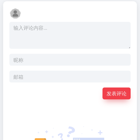
标小智LOGO设计
PicDoc
智能LOGO设计生成器。标小智是一款引领行业潮流的 AI 驱动的智能 LOGO 在线设计平台，也是国内领先的品牌创建平台。只需输入品牌名称就能免费在线生成公司logo设计，商标设计，以及配套企业VI助您打造个性品牌。
集图片处理与文档管理功能于一体的综合性平台。PicDoc 能一键生成专业图表、思维导图、结构图、PPT 图例，将复杂的概念转换为直观的视觉,打破了传统工具功能单一的局限，为用户提供了一个一站式解决多种数字内容处理需求的环境。平台操作界面简洁直观，即便没有专业技术背景的用户，也能快速上手。
Vali鞋履设计
稿定AI设计
Vali鞋履设计平台是运用ai技术专为鞋革行业设计的智能设计平台。通过大数据整合和ai智能，精准输出智能企划，并通过输入图片或灵感描述，数秒内生成海量照片级专业款式设计，革命性提高从企划到设计的工作效率。再关联柔性智能供应链系统，通过“Ai+供应链”颠覆性升级，实现鞋业5.0数智化新未来。
稿定 AI 设计平台是一款集强大功能与便捷操作为一体的创新型设计工具，它依托先进的人工智能技术，打破了传统设计对专业技能和复杂软件的依赖。在线设计海报、简历、PPT、名片、宣传单、邀请函、Logo等多种设计需求场景，3秒抠图、批量套版、AI辅助设计实用便捷。海量正版授权资源，商用无忧。
暂无评论