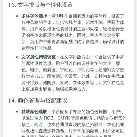
活组合和编辑这些基础图形，能够创建出复杂独特的图
形元素，满足个性化的设计需求。
图形编辑功能强大
：对于导入的图片或绘制好的图形，
平台提供了丰富的编辑功能。可以进行裁剪、旋转、缩
放、变形、羽化等操作，还能对图形进行图层管理，实
现图形的叠加、遮罩等效果，让用户能够自由地发挥创
意，将脑海中的设计想法完美地呈现在包装上。此外，
平台还支持对图形进行布尔运算，通过合并、相交、减
去等运算方式，创造出更多新颖独特的图形形状。
3. 文字排版与个性化设置
多样字体选择
：XFUN 平台拥有庞大的字体库，涵盖了
各种风格的字体，包括常规字体、艺术字体、手写字体
等。用户可以根据包装设计的主题和风格，轻松选择合
适的字体来展现文字的魅力。同时，字体库会定期更
新，为用户带来更多新颖独特的字体选择，确保设计的
创新性和时尚感。
文字属性精细调整
：在文字排版方面，平台提供了丰富
的属性设置选项。用户可以自由调整文字的大小、颜
色、粗细、倾斜度、字间距、行间距等，还能对文字进
行对齐方式、段落缩进等设置。此外，支持为文字添加