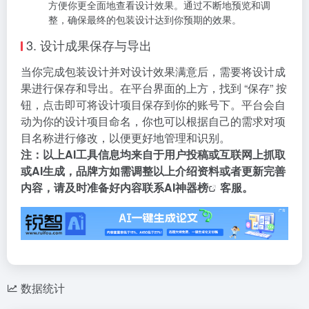
进行调整。通过灵活组合和编辑这些设计元素，逐步实
现你的包装设计创意。
设计效果预览与调整
：在设计过程中，平台提供了实时
预览功能。点击界面上方的 “预览” 按钮，即可查看当前
设计在实际包装效果中的呈现。你可以从不同角度观察
包装的展示效果，如正面、侧面、顶面等，检查设计中
是否存在元素不协调、布局不合理等问题。若发现问
题，可返回设计界面进行及时调整。同时，平台还支持
在预览模式下进行一些简单的操作，如缩放、旋转等，
方便你更全面地查看设计效果。通过不断地预览和调
整，确保最终的包装设计达到你预期的效果。
3. 设计成果保存与导出
当你完成
包装设计
并对设计效果满意后，需要将设计成
果进行保存和导出。在平台界面的上方，找到 “保存” 按
钮，点击即可将设计项目保存到你的账号下。平台会自
动为你的设计项目命名，你也可以根据自己的需求对项
目名称进行修改，以便更好地管理和识别。
注：以上
AI工具
信息均来自于用户投稿或互联网上抓取
或AI生成，品牌方如需调整以上介绍资料或者更新完善