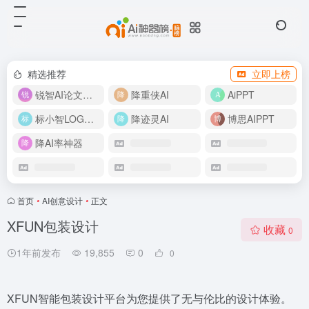
精选推荐
立即上榜
锐智AI论文生成
降重侠AI
AiPPT
标小智LOGO设计
降迹灵AI
博思AIPPT
降AI率神器
首页
•
AI创意设计
•
正文
XFUN包装设计
收藏
0
1年前发布
19,855
0
0
XFUN智能包装设计平台为您提供了无与伦比的设计体验。