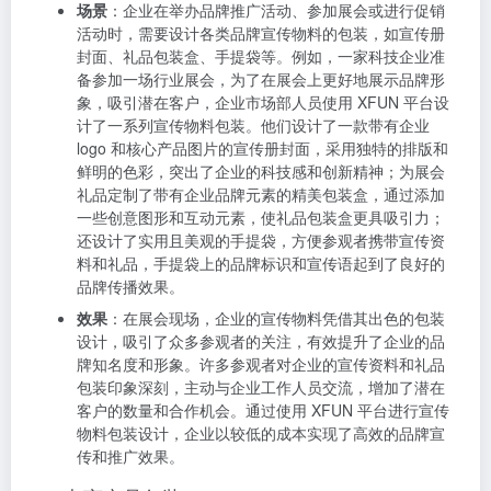
吸引消费者眼球的颜色搭配。
效果
：在短时间内，企业就获得了一款专属的、极具吸
引力的薯片包装设计。新包装在市场上推出后，凭借其
独特的设计和醒目的外观，成功吸引了消费者的注意
力，产品销量相比之前同类型产品有了显著提升。同
时，由于采用平台自主设计包装，企业节省了大量的设
计费用，降低了产品成本，提高了企业的经济效益。
2. 品牌宣传物料包装
场景
：企业在举办品牌推广活动、参加展会或进行促销
活动时，需要设计各类品牌宣传物料的包装，如宣传册
封面、礼品包装盒、手提袋等。例如，一家科技企业准
备参加一场行业展会，为了在展会上更好地展示品牌形
象，吸引潜在客户，企业市场部人员使用 XFUN 平台设
计了一系列宣传物料包装。他们设计了一款带有企业
logo 和核心产品图片的宣传册封面，采用独特的排版和
鲜明的色彩，突出了企业的科技感和创新精神；为展会
礼品定制了带有企业品牌元素的精美包装盒，通过添加
一些创意图形和互动元素，使礼品包装盒更具吸引力；
还设计了实用且美观的手提袋，方便参观者携带宣传资
料和礼品，手提袋上的品牌标识和宣传语起到了良好的