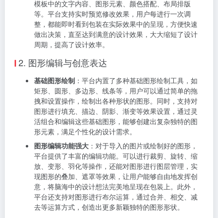
丰富模板类型
：平台精心收集整理了涵盖各个行业和产
品类别的海量包装设计模板，如食品饮料、美妆护肤、
电子产品、礼品文具等。每个模板都由专业设计师精心
打造，具备独特的创意和优秀的视觉效果，能够为用户
提供丰富的设计灵感。无论是简约现代风格、复古文艺
风格，还是活泼可爱风格、高端大气风格，都能在模板
库中找到对应的作品。
快速定制修改
：用户选择心仪的模板后，可以对其进行
全方位的个性化修改。通过简单的点击操作，即可修改
模板中的文字内容、图形元素、颜色搭配、布局排版
等。平台支持实时预览修改效果，用户每进行一次调
整，都能即时看到包装在实际效果中的呈现，方便快速
做出决策，直至达到满意的设计效果，大大缩短了设计
周期，提高了设计效率。
2. 图形编辑与创意表达
基础图形绘制
：平台内置了多种基础图形绘制工具，如
矩形、圆形、多边形、线条等，用户可以通过简单的拖
拽和设置操作，绘制出各种形状的图形。同时，支持对
图形进行填充、描边、阴影、渐变等效果设置，通过灵