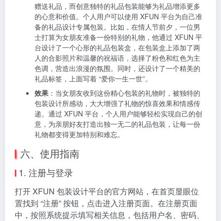
产品的点击率和转化率。消费者在浏览商品页面时，被
精美的包装所吸引，对产品的品质也产生了更高的信任
度。同时，由于包装设计独特，在快递运输过程中也更
容易引起注意，减少了商品在运输过程中的损坏率。通
过使用 XFUN 平台设计电商产品包装，电商卖家提高了
产品的销售业绩，增加了客户满意度和忠诚度。
4. 创意礼品包装
场景
：在节日、生日、纪念日等特殊场合，人们常常会
赠送礼品，而创意独特的礼品包装能够为礼品增添更多
的心意和价值。个人用户可以使用 XFUN 平台为自己准
备的礼品设计专属包装。比如，在情人节前夕，一位男
士打算为女朋友准备一份特别的礼物，他通过 XFUN 平
台设计了一个心形的礼品包装盒，在包装盒上添加了两
人的合影照片和温馨的祝福语，选择了粉色和红色为主
色调，营造出浪漫的氛围。同时，还设计了一个精美的
礼品标签，上面写着 “爱你一生一世”。
效果
：当女朋友收到这份精心包装的礼物时，被独特的
包装设计所感动，大大增强了礼物的惊喜效果和情感传
递。通过 XFUN 平台，个人用户能够轻松实现自己的创