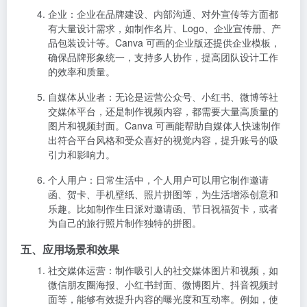
图片和视频封面。Canva 可画能帮助自媒体人快速制作
出符合平台风格和受众喜好的视觉内容，提升账号的吸
引力和影响力。
个人用户
：日常生活中，个人用户可以用它制作邀请
函、贺卡、手机壁纸、照片拼图等，为生活增添创意和
乐趣。比如制作生日派对邀请函、节日祝福贺卡，或者
为自己的旅行照片制作独特的拼图。
五、应用场景和效果
社交媒体运营
：制作吸引人的社交媒体图片和视频，如
微信朋友圈海报、小红书封面、微博图片、抖音视频封
面等，能够有效提升内容的曝光度和互动率。例如，使
用 Canva 可画设计的小红书封面，凭借独特的视觉风格
和清晰的信息传达，更容易在众多笔记中脱颖而出，吸
引用户点击。
商业宣传
：企业制作的海报、传单、宣传册等线下宣传
物料，以及网站广告、电商平台商品展示图等线上素
材，通过 Canva 可画精心设计后，能够更好地展示产品
特点和品牌形象，吸引潜在客户，促进销售。以电商主
图为例，利用平台的抠图和排版功能，突出商品主体，