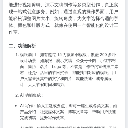
模板套用
：拥有超过 15 万款原创模板，覆盖 200 多种
设计场景，如海报、演示文稿、公众号长图、小红书封
面、简历、名片、Logo 等。不管是工作中的宣传推广素
材，还是生活里的节日贺卡，都能找到对应的模板。用
户只需替换其中的文字和图片，就能快速生成专属设
计，大大节省时间和精力。
AI 功能集成
：
AI 写作
：输入主题或要点，即可一键生成各类文案，如
产品介绍、社交媒体文案、博客文章等，帮助用户快速
完成初稿，提升写作效率。
AI 生图
：依据文字描述生成风格多样的图片插画，无论
是奇幻场景还是现实物体，都能精准呈现，为设计增添
独特视觉元素。
AI 橡皮擦
：能够智能识别并一键擦除画面中多余的杂
物，让图片更整洁美观。
AI 扩图
：根据现有画面自动延展，补充缺失部分，扩大
图片尺寸且保持画面风格一致。