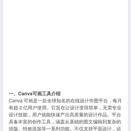
一、Canva可画工具介绍
Canva 可画是一款全球知名的在线设计作图平台，每月
有超 2 亿用户使用。它旨在让设计变得简单，无需专业
设计技能，用户就能快速产出高质量的设计作品。平台
具备丰富的创作工具，涵盖从基础的图文编辑到复杂的
排版、特效添加等一系列功能。不仅支持平面设计，还
能进行视频剪辑、演示文稿制作等多类型创作，真正实
现一站式创意服务。例如，通过直观的操作界面，用户
能轻松调整图片大小、旋转角度，为文字选择合适的字
体、颜色和排版方式，就像在使用一个智能化的设计工
作室。
二、功能解析