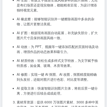
AI 动效
：为 PPT、视频等一键添加匹配的页面转场及动
画，增强作品的动态效果和吸引力。
AI 材质特效
：轻松生成多样式文字特效，为文字赋予独
特质感，如金属、玻璃、木质等效果。
AI 修图
：实现一键 AI 抠图、AI 改图，抠图精度能精确
到头发丝，还能对图片进行色彩、对比度等调整。
AI 提取主体
：快速智能识别图片主体，将前后景一键分
离，方便进行后续合成或处理。
素材库资源
：提供 6000 万张图片素材、3000 多种中英
文字体、70 万条视频、5 万段音频，涵盖各种风格和主
题，满足不同设计需求。无论是专业的商业设计，还是
充满创意的个人作品，都能从中找到合适的素材。
设计编辑功能
：支持对图片进行缩放、裁剪、调整亮
度、对比度、饱和度等操作，还能添加滤镜、贴纸。对
于文字，可自定义字体、字号、颜色、位置、旋转角
度，实现多样化排版。此外，具备一键抠图功能，几秒
内就能去除图片背景，即使是发丝细节也能处理得干净