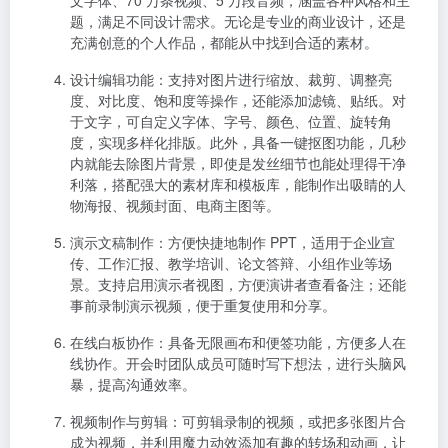
利落，搭配强大的素材库和模板库，能制作出吸睛的人
物海报、视频封面、电商主图等。
演示文稿制作
：方便快捷地制作 PPT，适用于企业宣
传、工作汇报、教学培训、论文答辩、小组作业等场
景。支持启用演示者视图，方便演讲者查看备注；还能
事前录制演示视频，便于重复使用和分享。
在线白板协作
：具备无限画布和便签功能，方便多人在
线协作。开会时团队成员可随时写下想法，进行头脑风
暴，提高沟通效率。
视频制作与剪辑
：可剪辑录制的视频，或把多张图片合
成为视频，并利用魔力动效添加有趣的转场和动画，让
视频更具观赏性。
三、产品特色
操作简易
：界面设计简洁直观，零基础用户也能快速上
手。通过简单的拖拽、点击操作，就能完成复杂的设计
任务，降低了设计门槛，让人人都能成为设计师。
海量正版素材
：丰富的素材库涵盖了各种类型，且所有