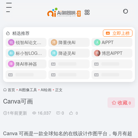
精选推荐
立即上榜
锐智AI论文生成
降重侠AI
AiPPT
标小智LOGO设计
降迹灵AI
博思AIPPT
降AI率神器
首页
•
AI图像工具
•
AI绘画
•
正文
Canva可画
收藏
0
1年前更新
16,037
0
0
Canva 可画是一款全球知名的在线设计作图平台，每月有超