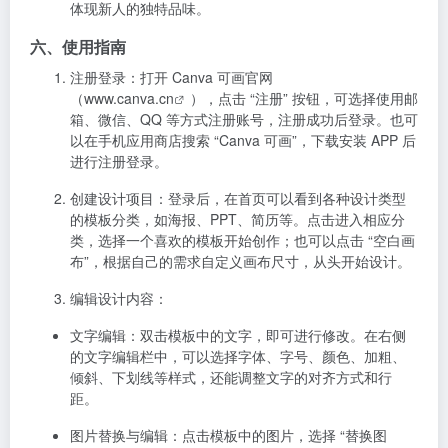
创建设计项目
：登录后，在首页可以看到各种设计类型
的模板分类，如海报、PPT、简历等。点击进入相应分
类，选择一个喜欢的模板开始创作；也可以点击 “空白画
布”，根据自己的需求自定义画布尺寸，从头开始设计。
编辑设计内容
：
文字编辑
：双击模板中的文字，即可进行修改。在右侧
的文字编辑栏中，可以选择字体、字号、颜色、加粗、
倾斜、下划线等样式，还能调整文字的对齐方式和行
距。
图片替换与编辑
：点击模板中的图片，选择 “替换图
片”，可从本地相册上传图片，也可以在平台的素材库中
搜索合适的图片进行替换。选中图片后，在右侧的图片
编辑栏中，可对图片进行裁剪、调整亮度、对比度、饱
和度，添加滤镜等操作。如果需要抠图，点击 “抠图” 按
钮，平台会自动去除图片背景。
添加元素
：点击左下角的 “+” 号，可在弹出的菜单中选择
添加文本框、形状、图标、贴纸、插画等元素到设计
中。添加后，同样可以对这些元素进行样式调整和位置