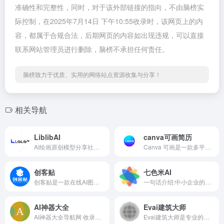
相关导航
LiblibAI
canva可画简历
AI绘画原创模型分享社区，10万+模型免费下载;原汁原味的webUI、comfyUI，在线AI绘图工具免费使用;还可在线进行模型训练。欢迎每一位创作者加入，共同探索AI绘画
Canva 可画是一款多平台在线平面设计软件，在简历制作领域表现卓越。自推出以来，Canva 可画凭借其强大的功能和易用性，在全球范围内收获了广泛的用户基础。它为用户提供了一站式的简历制作解决方案，无论是毫无设计经验的新手，还是追求个性化、、高品质简历的资深求职者，都能在该平台轻松实现目标。
创客贴
七色米AI
创客贴是一款在线AI图形设计平台，致力于让设计变得简单高效。它无需用户下载安装任何软件，只需通过浏览器访问平台官网，即可随时随地开启设计之旅。内置了海量丰富的模板资源，涵盖了海报、宣传单页、名片、简历、PPT、社交媒体配图、电商图片、邀请函等数十种常见设计类型，满足了个人、企业、教育、营销等多个领域
一句话介绍:中小企业的专属AI设计师" "老板要的图，说一句话就出来"
AI神器大全
Evai建筑大师
AI神器大全导航网 收录了国内外5000+优质AI工具，提供AI对话聊天、AI绘画设计、AI视频制作、AI写作办公、AI编程开发等各类工具，还包括最新的AI资讯、AI绘画教程、AI工具技巧等实用内容。在这里，AI领域的专家和初学者都能轻松找到心仪的AI工具和学习资源。
Evai建筑大师是专业的建筑、室内、家装、工装AI设计平台，提供AI渲染、AI视频生成、AI图转3D、AI对话改图、AI工作流等功能。3万+设计工作室的AI助理，平均每年节省20万+成本。免费试用AI建筑设计、室内设计、软装设计、景观设计工具。
吐司
Civitai
吐司TusiArt是上海必有回响智能科技有限公司开发的AI绘画模型分享社区和在线运行平台，致力于为AI创作者提供开放、便捷环境，让大家轻松体验AI技术在艺术创作中的应用。在这里，无论你是专业艺术家还是艺术爱好者，都能找到属于自己的创作乐趣。
Civitai 是一个在AI生成图像领域极具影响力的平台，简称 “C 站” 。它专注于 AI 艺术模型的分享与交流，为全球的 AI 爱好者、艺术家和创作者提供了一个资源汇聚与创意激发的空间。
暂无评论