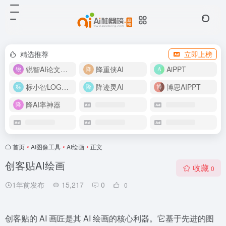
精选推荐
立即上榜
锐智AI论文生成
降重侠AI
AiPPT
标小智LOGO设计
降迹灵AI
博思AIPPT
降AI率神器
首页
•
AI图像工具
•
AI绘画
•
正文
创客贴AI绘画
收藏
0
1年前发布
15,217
0
0
创客贴的 AI 画匠是其 AI 绘画的核心利器。它基于先进的图