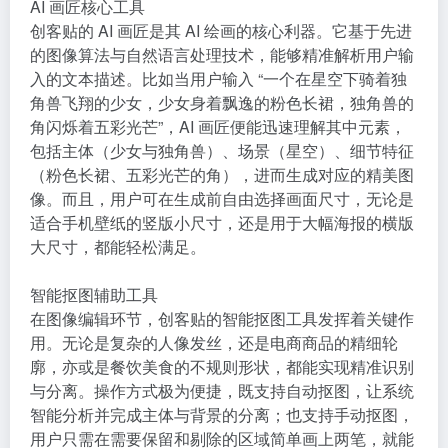
AI 画匠核心工具
创客贴的 AI 画匠是其 AI 绘画的核心利器。它基于先进
的图像算法与自然语言处理技术，能够精准解析用户输
入的文本描述。比如当用户输入 “一个在星空下骑着独
角兽飞翔的少女，少女身着飘逸的粉色长裙，独角兽的
角闪烁着五彩光芒”，AI 画匠便能迅速理解其中元素，
包括主体（少女与独角兽）、场景（星空）、细节特征
（粉色长裙、五彩光芒的角），进而生成对应的精美图
像。而且，用户可在生成前自由选择画面尺寸，无论是
适合手机壁纸的竖版小尺寸，还是用于大幅海报的横版
大尺寸，都能轻松满足。
智能抠图辅助工具
在图像编辑环节，创客贴的智能抠图工具发挥着关键作
用。无论是复杂的人像发丝，还是电商商品的精细轮
廓，亦或是餐饮美食的不规则形状，都能实现精准识别
与分离。操作方式极为便捷，既支持自动抠图，让系统
智能分析并完成主体与背景的分离；也支持手动抠图，
用户只需在需要保留和剔除的区域简单画上两笔，就能