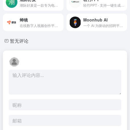
潮际好麦是一款专为电商从业者打造的专业 AI 试衣与商品视觉生成工具，从中小商家到大型企业，都能通过它高效搞定商品展示图需求。它以 AI 技术为核心，能让商家不用找真人模特、不用租拍摄场地，仅靠一张普通的商品图，就能快速生成符合电商营销需求的模特上身图、细节展示图、场景化商拍图，甚至能适配不同国家市
轻竹PPT - 支持一键生成PPT大纲，Word转PPT，PDF转PPT，PPT演讲稿ai生成。提供海量精美PPT模版，自动排版美化PPT。适用于教育、医学、科研、企业、论文、宣传等多个行业和用途！
蝉镜
Moonhub AI
在线数字人视频创作平台，蝉镜是利用AI简化视频创作的过程，提供AI数字人播报、AI数字人短视频制作、AI数字人分身定制等服务，100+精品数字人形象库任您选择。
一个 AI 为驱动的招聘平台，Moonhub AI 是专为初创公司和正在增长的企业提供人才招聘服务。该平台使用会话式 AI 来分析市场数据并设计最佳的招聘策略，以最大化招聘质量和速度。
暂无评论