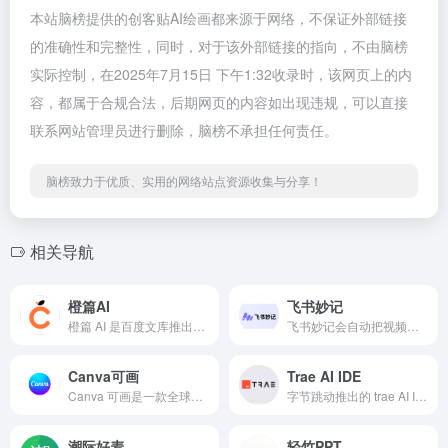
本站脑榜提供的创客贴AI绘画都来源于网络，不保证外部链接
的准确性和完整性，同时，对于该外部链接的指向，不由脑榜
实际控制，在2025年7月15日 下午1:32收录时，该网页上的内
容，都属于合规合法，后期网页的内容如出现违规，可以直接
联系网站管理员进行删除，脑榜不承担任何责任。
脑榜致力于优质、实用的网络站点资源收集与分享！
相关导航
橙篇AI
飞书妙记
橙篇 AI 是百度文库推出的综合性 AI 原生创作平台，依托百度文库 12 亿内容积累和尖端 AI 技术，为用户提供一站式创作服务。该平台功能强大，涵盖长文生成、文档处理、多模态创作等多个领域，无论是专业人士进行学术研究、企业撰写报告，还是创作者进行创意写作，都能借助橙篇 AI 高效完成任务
飞书妙记会自动把视频会议转录成易搜索、有整理、可翻译的逐字稿，且支持在线评论、@ 同事，更有智能会议纪要，能帮你自动总结会议纪要与待办，大幅提升回顾和协作效率。
Canva可画
Trae AI IDE
Canva 可画是一款全球知名的在线设计作图平台，每月有超 2 亿用户使用。它旨在让设计变得简单，无需专业设计技能，用户就能快速产出高质量的设计作品。平台具备丰富的创作工具，涵盖从基础的图文编辑到复杂的排版、特效添加等一系列功能。
字节跳动推出的 trae AI IDE，作为一款创新性的集成开发环境，为开发者带来了全新的编程体验。它将先进的人工智能技术与传统 IDE 功能深度融合，致力于解决开发过程中的效率瓶颈，满足不同规模团队和个人开发者的多样化需求。无论是构建小型项目，还是推进大型复杂工程，trae AI IDE 都能成为
潮际好麦
轻竹PPT