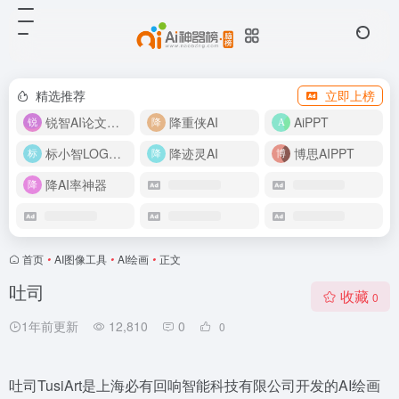
精选推荐
立即上榜
锐智AI论文生成
降重侠AI
AiPPT
标小智LOGO设计
降迹灵AI
博思AIPPT
降AI率神器
首页
•
AI图像工具
•
AI绘画
•
正文
吐司
收藏
0
1年前更新
12,810
0
0
吐司TusiArt是上海必有回响智能科技有限公司开发的AI绘画