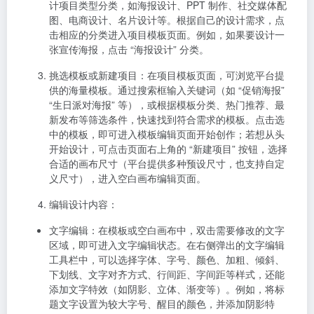
计项目类型分类，如海报设计、PPT 制作、社交媒体配
图、电商设计、名片设计等。根据自己的设计需求，点
击相应的分类进入项目模板页面。例如，如果要设计一
张宣传海报，点击 “海报设计” 分类。
挑选模板或新建项目
：在项目模板页面，可浏览平台提
供的海量模板。通过搜索框输入关键词（如 “促销海报”
“生日派对海报” 等），或根据模板分类、热门推荐、最
新发布等筛选条件，快速找到符合需求的模板。点击选
中的模板，即可进入模板编辑页面开始创作；若想从头
开始设计，可点击页面右上角的 “新建项目” 按钮，选择
合适的画布尺寸（平台提供多种预设尺寸，也支持自定
义尺寸），进入空白画布编辑页面。
编辑设计内容
：
文字编辑
：在模板或空白画布中，双击需要修改的文字
区域，即可进入文字编辑状态。在右侧弹出的文字编辑
工具栏中，可以选择字体、字号、颜色、加粗、倾斜、
下划线、文字对齐方式、行间距、字间距等样式，还能
添加文字特效（如阴影、立体、渐变等）。例如，将标
题文字设置为较大字号、醒目的颜色，并添加阴影特