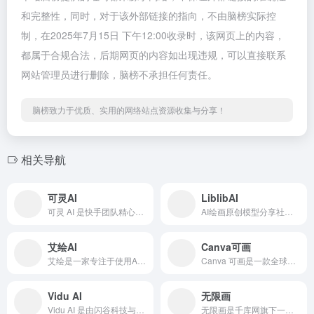
和完整性，同时，对于该外部链接的指向，不由脑榜实际控
制，在2025年7月15日 下午12:00收录时，该网页上的内容，
都属于合规合法，后期网页的内容如出现违规，可以直接联系
网站管理员进行删除，脑榜不承担任何责任。
脑榜致力于优质、实用的网络站点资源收集与分享！
相关导航
可灵AI
LiblibAI
可灵 AI 是快手团队精心打造的一款 AI 视频与图像生成工具，于 2024 年 6 月正式亮相，迅速在 AIGC 领域崭露头角。它集成了先进的自然语言理解与图像识别技术，致力于为全球用户提供高效、优质的创意内容生成服务，无论是专业创作者还是普通爱好者，都能借助可灵 AI 轻松将脑海中的奇思妙想转化
AI绘画原创模型分享社区，10万+模型免费下载;原汁原味的webUI、comfyUI，在线AI绘图工具免费使用;还可在线进行模型训练。欢迎每一位创作者加入，共同探索AI绘画
艾绘AI
Canva可画
艾绘是一家专注于使用AI技术创作儿童绘本创作的平台，结合人工智能技术的绘本创作平台，提供文生图、文生视频、图生图、背景生成和涂鸦绘画等创新工具，让孩子们的想象力得以无限扩展，创作出独特的个性化绘本，提供多样化的故事类型，包括魔法冒险、动物友谊、科普知识、历史传说等，旨在通过寓教于乐的方式，激发孩子们
Canva 可画是一款全球知名的在线设计作图平台，每月有超 2 亿用户使用。它旨在让设计变得简单，无需专业设计技能，用户就能快速产出高质量的设计作品。平台具备丰富的创作工具，涵盖从基础的图文编辑到复杂的排版、特效添加等一系列功能。
Vidu AI
无限画
Vidu AI 是由闪谷科技与清华大学联合研发的一款创新型 AI 视频生成平台，它运用先进的人工智能技术，致力于帮助用户轻松地将文本、图像等素材转化为高质量的视频内容。
无限画是千库网旗下一款功能强大的 AI 绘画和创作平台，依托千库网多年积累的设计行业知识经验与海量资源数据，融合前沿的 AIGC 技术打造而成。它致力于借助 AI 技术为用户带来便捷、高效且富有创意的视觉创作体验，打破传统绘画的技术壁垒，让不同专业背景的用户都能轻松实现创意表达