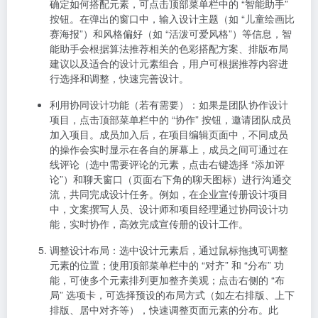
确定如何搭配元素，可点击顶部菜单栏中的 “智能助手”
按钮。在弹出的窗口中，输入设计主题（如 “儿童绘画比
赛海报”）和风格偏好（如 “活泼可爱风格”）等信息，智
能助手会根据算法推荐相关的色彩搭配方案、排版布局
建议以及适合的设计元素组合，用户可根据推荐内容进
行选择和调整，快速完善设计。
利用协同设计功能（若有需要）
：如果是团队协作设计
项目，点击顶部菜单栏中的 “协作” 按钮，邀请团队成员
加入项目。成员加入后，在项目编辑页面中，不同成员
的操作会实时显示在各自的屏幕上，成员之间可通过在
线评论（选中需要评论的元素，点击右键选择 “添加评
论”）和聊天窗口（页面右下角的聊天图标）进行沟通交
流，共同完成设计任务。例如，在企业宣传册设计项目
中，文案撰写人员、设计师和项目经理通过协同设计功
能，实时协作，高效完成宣传册的设计工作。
调整设计布局
：选中设计元素后，通过鼠标拖拽可调整
元素的位置；使用顶部菜单栏中的 “对齐” 和 “分布” 功
能，可使多个元素排列更加整齐美观；点击右侧的 “布
局” 选项卡，可选择预设的布局方式（如左右排版、上下
排版、居中对齐等），快速调整页面元素的分布。此