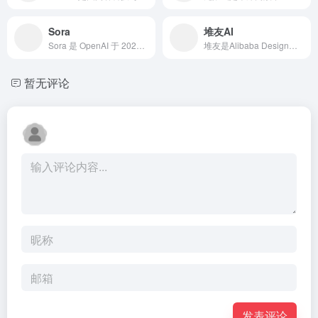
Sora
堆友AI
Sora 是 OpenAI 于 2024 年 2 月 16 日推出的一款具有开创性意义的文生视频模型。它集成了先进的自然语言理解与视觉生成技术，站在 Dall・E 系列图像生成模型以及 GPT 语言模型的研究成果之上，致力于为用户打造一个能够将文本描述转化为高保真视频内容的强大创作平台。
堆友是Alibaba Design打造的设计师全成长周期服务平台，围绕品质、效率、技能、成就、收入五大用户价值布局平台能力，全力服务设计师，旨在成为设计师的好朋友。堆友历经大厂设计师团队多轮打磨雕刻，集海量高品质3D素材、实时在线渲染、多元场景功能应用、轻便好学易上手等多重优势于一身的设计神器
暂无评论
发表评论