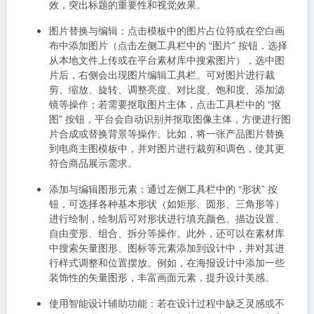
效，突出标题的重要性和视觉效果。
图片替换与编辑
：点击模板中的图片占位符或在空白画
布中添加图片（点击左侧工具栏中的 “图片” 按钮，选择
从本地文件上传或在平台素材库中搜索图片），选中图
片后，右侧会出现图片编辑工具栏。可对图片进行裁
剪、缩放、旋转、调整亮度、对比度、饱和度、添加滤
镜等操作；若需要抠取图片主体，点击工具栏中的 “抠
图” 按钮，平台会自动识别并抠取图像主体，方便进行图
片合成或替换背景等操作。比如，将一张产品图片替换
到电商主图模板中，并对图片进行裁剪和调色，使其更
符合商品展示需求。
添加与编辑图形元素
：通过左侧工具栏中的 “形状” 按
钮，可选择各种基本形状（如矩形、圆形、三角形等）
进行绘制，绘制后可对形状进行填充颜色、描边设置、
自由变形、组合、拆分等操作。此外，还可以在素材库
中搜索矢量图形、图标等元素添加到设计中，并对其进
行样式调整和位置摆放。例如，在海报设计中添加一些
装饰性的矢量图形，丰富画面元素，提升设计美感。
使用智能设计辅助功能
：若在设计过程中缺乏灵感或不