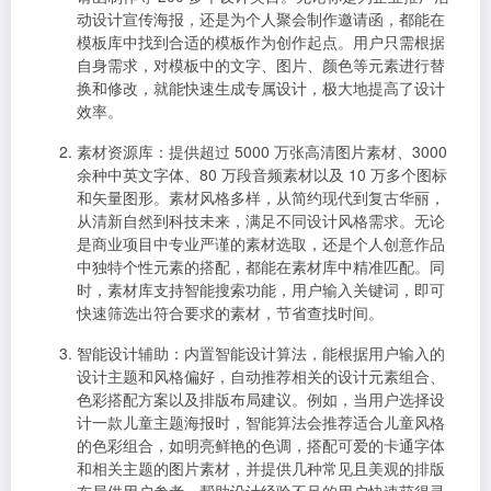
动设计宣传海报，还是为个人聚会制作邀请函，都能在
模板库中找到合适的模板作为创作起点。用户只需根据
自身需求，对模板中的文字、图片、颜色等元素进行替
换和修改，就能快速生成专属设计，极大地提高了设计
效率。
素材资源库
：提供超过 5000 万张高清图片素材、3000
余种中英文字体、80 万段音频素材以及 10 万多个图标
和矢量图形。素材风格多样，从简约现代到复古华丽，
从清新自然到科技未来，满足不同设计风格需求。无论
是商业项目中专业严谨的素材选取，还是个人创意作品
中独特个性元素的搭配，都能在素材库中精准匹配。同
时，素材库支持智能搜索功能，用户输入关键词，即可
快速筛选出符合要求的素材，节省查找时间。
智能设计辅助
：内置智能设计算法，能根据用户输入的
设计主题和风格偏好，自动推荐相关的设计元素组合、
色彩搭配方案以及排版布局建议。例如，当用户选择设
计一款儿童主题海报时，智能算法会推荐适合儿童风格
的色彩组合，如明亮鲜艳的色调，搭配可爱的卡通字体
和相关主题的图片素材，并提供几种常见且美观的排版
布局供用户参考，帮助设计经验不足的用户快速获得灵