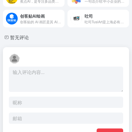
蕉点AI，是专注多品类电商设计的智能商品图生成平台。支持女装/饰品/母婴/宠物等多品类AI虚拟上身图生成，提供AI换背景、白底图制作、商品图精修、一键换装、模特换姿势，等功能。还可预测淘宝/京东/抖音等多平台主图点击率，一键生成符合平台规范的高点击素材，助力商家一站式完成商品链接视觉素材制作。
一句话介绍:中小企业的专属AI设计师" "老板要的图，说一句话就出来"
创客贴AI绘画
吐司
创客贴的 AI 画匠是其 AI 绘画的核心利器。它基于先进的图像算法与自然语言处理技术，能够精准解析用户输入的文本描述。用户可在生成前自由选择画面尺寸，无论是适合手机壁纸的竖版小尺寸，还是用于大幅海报的横版大尺寸，都能轻松满足。
吐司TusiArt是上海必有回响智能科技有限公司开发的AI绘画模型分享社区和在线运行平台，致力于为AI创作者提供开放、便捷环境，让大家轻松体验AI技术在艺术创作中的应用。在这里，无论你是专业艺术家还是艺术爱好者，都能找到属于自己的创作乐趣。
暂无评论