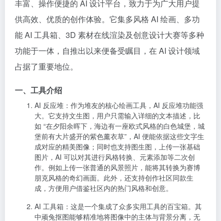
丰富、操作便捷的 AI 设计平台，致力于为广大用户提
供高效、优质的创作体验。它集多风格 AI 绘画、多功
能 AI 工具箱、3D 素材在线渲染及创意设计大赛等多种
功能于一体，自推出以来便备受瞩目，在 AI 设计领域
占据了重要地位。
一、工具介绍
AI 反应堆
：作为堆友的核心绘画工具，AI 反应堆功能强
大。它支持文生图，用户只需输入详细的文本描述，比
如 “在夕阳余晖下，海边有一座欧式风格的白色城堡，城
堡前有大片盛开的紫色薰衣草”，AI 便能依据这些文字生
成对应的精美图像；同时也支持图生图，上传一张基础
图片，AI 可以对其进行风格转换、元素添加等二次创
作。例如上传一张普通的风景照片，能将其转换为赛博
朋克风格的奇幻画面。此外，还支持创作社区同款生
成，方便用户借鉴社区内的热门风格和创意。
AI 工具箱
：这是一个集成了众多实用工具的百宝箱。其
中顽兔抠图能够精准地将图像中的主体与背景分离，无