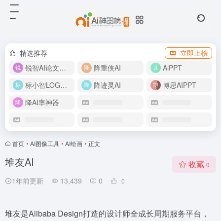
精选推荐
立即上榜
锐智AI论文生成
降重侠AI
AiPPT
标小智LOGO设计
降迹灵AI
博思AIPPT
降AI率神器
首页
•
AI图像工具
•
AI绘画
•
正文
堆友AI
收藏
0
1年前更新
13,439
0
0
堆友是Alibaba Design打造的设计师全成长周期服务平台，