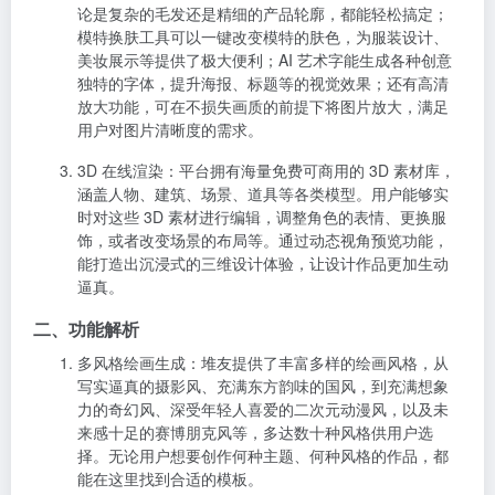
论是复杂的毛发还是精细的产品轮廓，都能轻松搞定；
模特换肤工具可以一键改变模特的肤色，为服装设计、
美妆展示等提供了极大便利；AI 艺术字能生成各种创意
独特的字体，提升海报、标题等的视觉效果；还有高清
放大功能，可在不损失画质的前提下将图片放大，满足
用户对图片清晰度的需求。
3D 在线渲染
：平台拥有海量免费可商用的 3D 素材库，
涵盖人物、建筑、场景、道具等各类模型。用户能够实
时对这些 3D 素材进行编辑，调整角色的表情、更换服
饰，或者改变场景的布局等。通过动态视角预览功能，
能打造出沉浸式的三维设计体验，让设计作品更加生动
逼真。
二、功能解析
多风格绘画生成
：堆友提供了丰富多样的绘画风格，从
写实逼真的摄影风、充满东方韵味的国风，到充满想象
力的奇幻风、深受年轻人喜爱的二次元动漫风，以及未
来感十足的赛博朋克风等，多达数十种风格供用户选
择。无论用户想要创作何种主题、何种风格的作品，都
能在这里找到合适的模板。