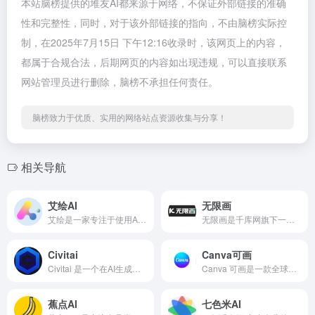
本站脑榜提供的堆友AI都来源于网络，不保证外部链接的准确
性和完整性，同时，对于该外部链接的指向，不由脑榜实际控
制，在2025年7月15日 下午12:16收录时，该网页上的内容，
都属于合规合法，后期网页的内容如出现违规，可以直接联系
网站管理员进行删除，脑榜不承担任何责任。
脑榜致力于优质、实用的网络站点资源收集与分享！
相关导航
艾绘AI
无限画
艾绘是一家专注于使用AI技术创作儿童绘本创作的平台，结合人工智能技术的绘本创作平台，提供文生图、文生视频、图生图、背景生成和涂鸦绘画等创新工具，让孩子们的想象力得以无限扩展，创作出独特的个性化绘本，提供多样化的故事类型，包括魔法冒险、动物友谊、科普知识、历史传说等，旨在通过寓教于乐的方式，激发孩子们
无限画是千库网旗下一款功能强大的 AI 绘画和创作平台，依托千库网多年积累的设计行业知识经验与海量资源数据，融合前沿的 AIGC 技术打造而成。它致力于借助 AI 技术为用户带来便捷、高效且富有创意的视觉创作体验，打破传统绘画的技术壁垒，让不同专业背景的用户都能轻松实现创意表达
Civitai
Canva可画
Civitai 是一个在AI生成图像领域极具影响力的平台，简称 “C 站” 。它专注于 AI 艺术模型的分享与交流，为全球的 AI 爱好者、艺术家和创作者提供了一个资源汇聚与创意激发的空间。
Canva 可画是一款全球知名的在线设计作图平台，每月有超 2 亿用户使用。它旨在让设计变得简单，无需专业设计技能，用户就能快速产出高质量的设计作品。平台具备丰富的创作工具，涵盖从基础的图文编辑到复杂的排版、特效添加等一系列功能。
蕉点AI
七色米AI