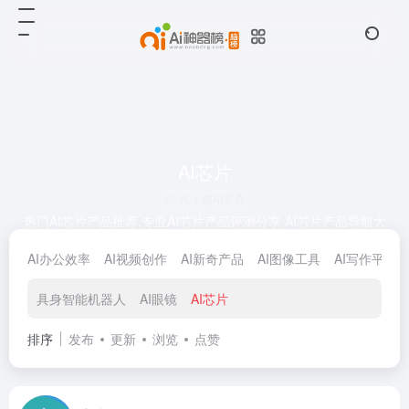
AI芯片
共 1 篇AI工具
热门AI芯片产品推荐,专业AI芯片产品评测分享,AI芯片产品导航大
全，筛选收录最新最前沿最优质的AI芯片产品，提供AI工具榜单和
AI办公效率
AI视频创作
AI新奇产品
AI图像工具
AI写作平台
业内最新资讯。严格筛选把关，每个领域只收录15个！
具身智能机器人
AI眼镜
AI芯片
排序
发布
更新
浏览
点赞