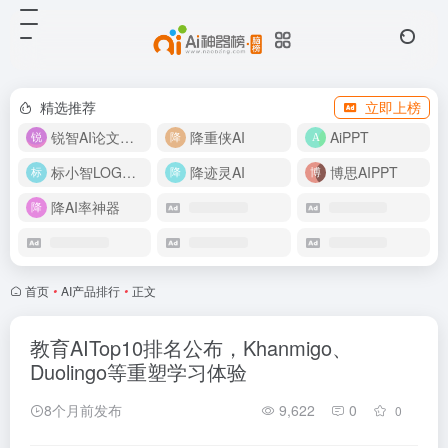
精选推荐
立即上榜
锐智AI论文生成
降重侠AI
AiPPT
标小智LOGO设计
降迹灵AI
博思AIPPT
降AI率神器
首页
•
AI产品排行
•
正文
教育AITop10排名公布，Khanmigo、
Duolingo等重塑学习体验
8个月前发布
9,622
0
0