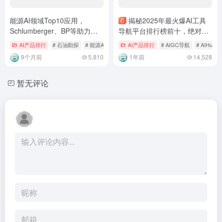
能源AI领域Top10应用，
揭秘2025年最火爆AI工具
Schlumberger、BP等助力能
导航平台排行榜前十，绝对不
源高效利用
能错过！
AI产品排行
# 石油勘探
# 能源AI
# 能源高效利用
AI产品排行
# AIGC导航
# AIHub
9个月前
5,810
1年前
14,528
暂无评论