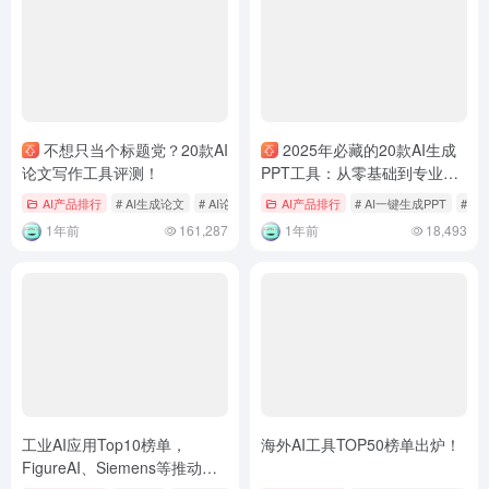
不想只当个标题党？20款AI
2025年必藏的20款AI生成
论文写作工具评测！
PPT工具：从零基础到专业
级，效率提升 10 倍的秘密！
AI产品排行
# AI生成论文
# AI论文
# AI论文写作
AI产品排行
# AI一键生成PPT
# A
1年前
161,287
1年前
18,493
工业AI应用Top10榜单，
海外AI工具TOP50榜单出炉！
FigureAI、Siemens等推动制