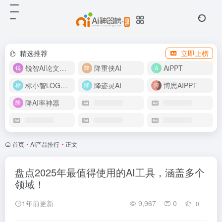
精选推荐
立即上榜
锐智AI论文生成
降重侠AI
AiPPT
标小智LOGO设计
降迹灵AI
博思AIPPT
降AI率神器
首页
•
AI产品排行
•
正文
盘点2025年最值得使用的AI工具，涵盖多个
领域！
1年前更新
9,967
0
0