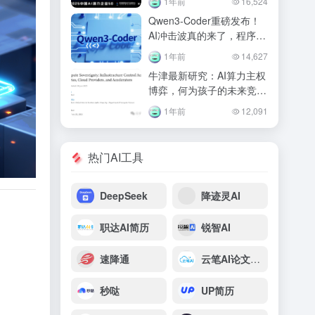
1年前
16,524
Qwen3-Coder重磅发布！
AI冲击波真的来了，程序员
会因此失业么？
1年前
14,627
牛津最新研究：AI算力主权
博弈，何为孩子的未来竞争
力？
1年前
12,091
热门AI工具
DeepSeek
降迹灵AI
职达AI简历
锐智AI
速降通
云笔AI论文写作
秒哒
UP简历