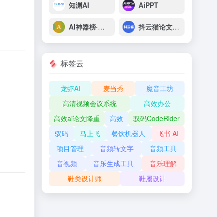
知渊AI
AiPPT
AI神器榜·脑榜
抖云猫论文AI助手
标签云
龙虾AI
麦当秀
魔音工坊
高清视频会议系统
高效办公
高效ai论文降重
高效
驭码CodeRider
驭码
马上飞
餐饮机器人
飞书 AI
项目管理
音频转文字
音频工具
音视频
音乐生成工具
音乐理解
鞋类设计师
鞋履设计