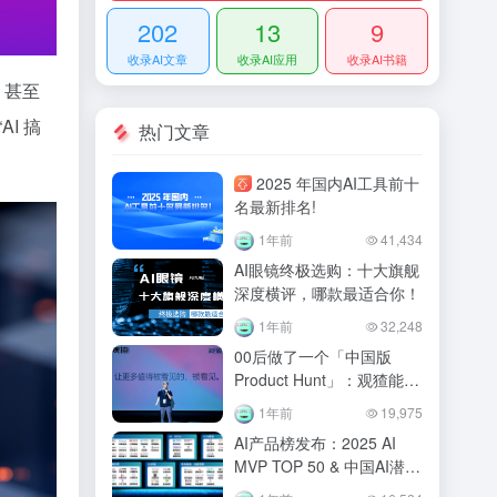
202
13
9
收录AI文章
收录AI应用
收录AI书籍
，甚至
I 搞
热门文章
2025 年国内AI工具前十
名最新排名!
1年前
41,434
AI眼镜终极选购：十大旗舰
深度横评，哪款最适合你！
1年前
32,248
00后做了一个「中国版
Product Hunt」：观猹能重
建AI产品的信任机制吗？
1年前
19,975
AI产品榜发布：2025 AI
MVP TOP 50 & 中国AI潜力
企业TOP50！