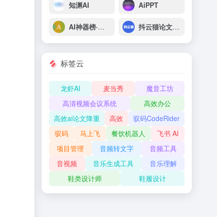
知渊AI
AiPPT
AI神器榜·脑榜
抖云猫论文AI助手
标签云
龙虾AI
麦当秀
魔音工坊
高清视频会议系统
高效办公
高效ai论文降重
高效
驭码CodeRider
驭码
马上飞
餐饮机器人
飞书 AI
项目管理
音频转文字
音频工具
音视频
音乐生成工具
音乐理解
鞋类设计师
鞋履设计