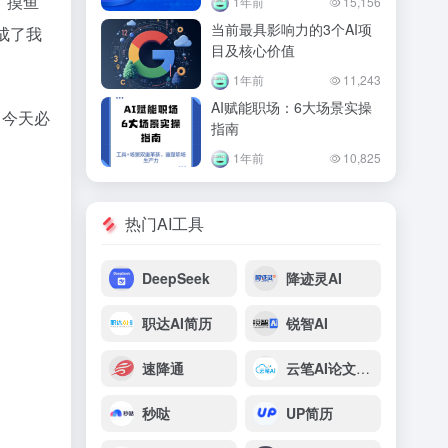
，摸鱼
1年前
15,156
当前最具影响力的3个AI项
成了我
目及核心价值
1年前
11,243
AI赋能职场：6大场景实操
，今天必
指南
1年前
10,825
热门AI工具
DeepSeek
降迹灵AI
职达AI简历
锐智AI
速降通
云笔AI论文写作
秒哒
UP简历