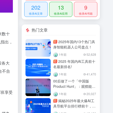
202
13
9
收录AI文章
收录AI应用
收录AI书籍
热门文章
来数十
也指出，
2025年国内13个热门具
身智能机器人公司盘点！
1年前
52,628
2025 年国内AI工具前十
索各大
名最新排名!
合不合
1年前
41,470
00后做了一个「中国版
Product Hunt」：观猹能重
建AI产品的信任机制吗？
下班享受
1年前
20,027
揭秘2025年最火爆AI工
具导航平台排行榜前十，绝
对不能错过！