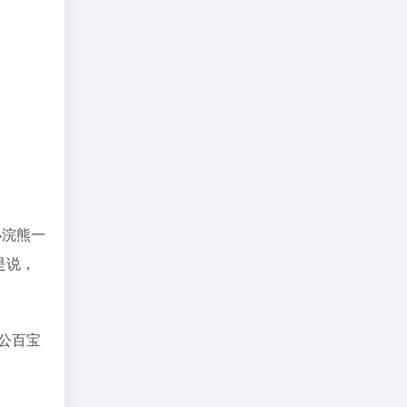
小浣熊一
就是说，
公百宝