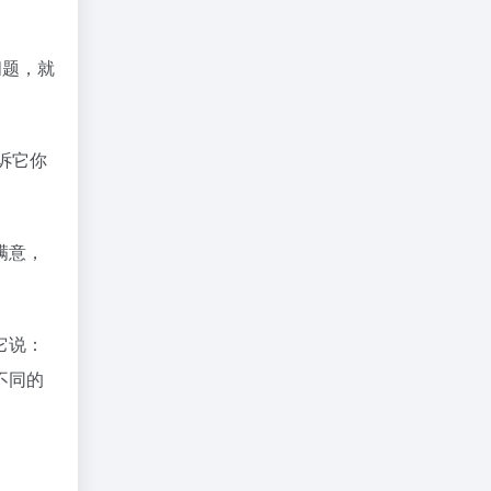
问题，就
诉它你
满意，
它说：
不同的