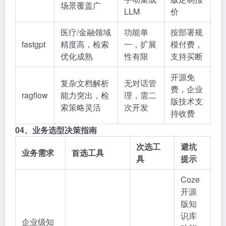
场景覆盖广
LLM
价
医疗/金融领域
功能单
按部署规
fastgpt
精度高，检索
一，扩展
模付费，
优化成熟
性有限
支持买断
开源免
复杂文档解析
无对话管
费，企业
ragflow
能力突出，检
理，需二
版技术支
索策略灵活
次开发
持收费
04、业务选型决策指南
次选工
避坑
业务需求
首选工具
具
提示
Coze
开源
版知
识库
企业级知