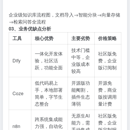
企业级知识库流程图，文档导入→智能分块→向量存储
→检索问答全流程
03、业务优缺点分析
工具
核心优势
主要劣势
价格策略
技术门槛
一体化开发体
社区版免
中等，企
Dify
验，社区活
费，企业
业版成本
跃，功能全面
版订阅制
较高
低代码易上
开源版功
开源免
手，本地部署
能阉割，
费，商业
Coze
简单，字节生
插件生态
版按调用
态整合
薄弱
量计费
无原生AI
社区版免
跨系统集成能
能力，需
费，企业
n8n
力强，自动化
手动集成
版定制报