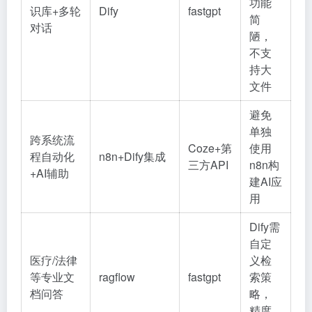
功能
识库+多轮
Dify
fastgpt
简
对话
陋，
不支
持大
文件
避免
单独
跨系统流
Coze+第
使用
程自动化
n8n+Dify集成
三方API
n8n构
+AI辅助
建AI应
用
Dify需
自定
医疗/法律
义检
等专业文
ragflow
fastgpt
索策
档问答
略，
精度