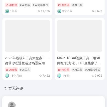
offer快人一步！
AI知识
# AI简历
# AI简历制作
# AI简历工具
AI资讯
# AI工具
1年前
11,175
9个月前
8,626
2025年最强AI工具大盘点！一
MakeUGCAI视频工具，用”AI
篇带你吃透生活全场景应用
网红”的方法，ROI直接翻了3
倍
AI资讯
# AI工具
AI公司
# AI工具
# AI视频生成
# 
11个月前
7,422
1年前
9,972
暂无评论