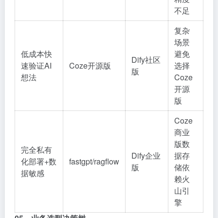
不足
复杂
场景
低成本快
避免
Dify社区
速验证AI
Coze开源版
选择
版
想法
Coze
开源
版
Coze
商业
版数
完全私有
Dify企业
据存
化部署+数
fastgpt/ragflow
版
储依
据敏感
赖火
山引
擎