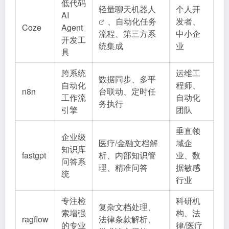
低代码
轻量聊天
机器人
个人开
AI
、自动化任务
发者、
Coze
Agent
流程、第三方系
中小企
开发工
统集成
业
具
跨系统
运维工
数据同步、多平
自动化
程师、
n8n
台联动、定时任
工作流
自动化
务执行
引擎
团队
垂直领
企业级
医疗/金融文档解
域企
知识库
fastgpt
析、内部知识管
业、数
问答系
理、精准问答
据敏感
统
行业
专注检
科研机
复杂文档处理、
索增强
构、法
ragflow
法律条款解析、
的专业
律/医疗