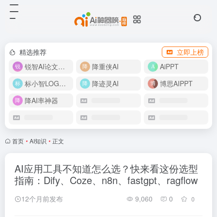
精选推荐
立即上榜
锐智AI论文生成
降重侠AI
AiPPT
标小智LOGO设计
降迹灵AI
博思AIPPT
降AI率神器
首页
•
AI知识
•
正文
AI应用工具不知道怎么选？快来看这份选型
指南：Dify、Coze、n8n、fastgpt、ragflow
12个月前发布
9,060
0
0