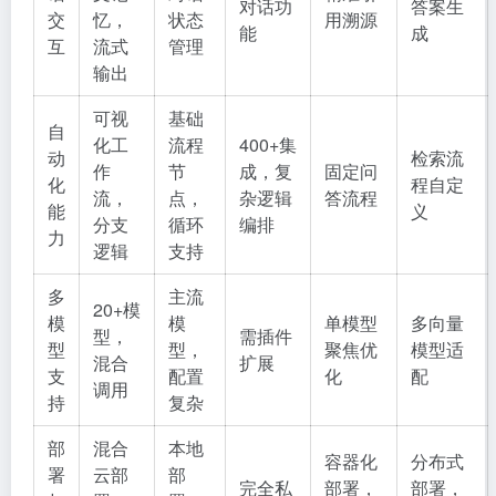
对话功
答案生
交
忆，
状态
用溯源
能
成
互
流式
管理
输出
可视
基础
自
化工
流程
400+集
动
检索流
作
节
成，复
固定问
化
程自定
流，
点，
杂逻辑
答流程
能
义
分支
循环
编排
力
逻辑
支持
多
主流
20+模
模
模
单模型
多向量
型，
需插件
型
型，
聚焦优
模型适
混合
扩展
支
配置
化
配
调用
持
复杂
部
混合
本地
容器化
分布式
署
云部
部
完全私
部署，
部署，