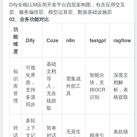
Dify全栈LLM应用开发平台四层架构图，包含应用交互
层、服务编排层、模型运算层、数据基础设施层
02、业务功能对比
功
能
Dify
Coze
n8n
fastgpt
ragflow
维
度
基础
可视
知
文档
化界
智能分
深度文
识
导
需集成
面，
块，支
档解
库
入，
外部工
支持
持OCR
析，表
管
无在
具
多源
识别
格提取
理
线抓
同步
取
多轮
对
上下
简单
无原生
条款级
话
文记
对话
精准引