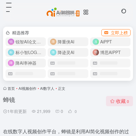
精选推荐
立即上榜
锐智AI论文生成
降重侠AI
AiPPT
标小智LOGO设计
降迹灵AI
博思AIPPT
降AI率神器
首页
•
AI视频创作
•
AI数字人
•
正文
蝉镜
收藏
0
1年前更新
21,999
0
0
在线数字人视频创作平台，蝉镜是利用AI简化视频创作的过