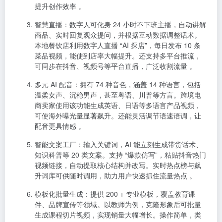
提升创作效率 。
智慧直播
：数字人可化身 24 小时不下班主播，自动讲解
商品、实时回复观众提问，并根据互动数据调整话术。
本地餐饮店利用数字人直播 “AI 探店”，每日发布 10 条
菜品视频，能使到店率大幅提升。还支持多平台推流，
可同步在抖音、视频号等平台直播，广泛收割流量 。
多元 AI 配音
：拥有 74 种音色，涵盖 14 种语言，包括
温柔女声、沉稳男声，甚至粤语、川普等方言。跨境电
商卖家使用该功能生成英语、日语等多语言产品视频，
可使海外曝光量显著飙升。还能灵活调节语速语调，让
配音更具情感 。
智能文案工厂
：输入关键词，AI 能立刻生成带货话术、
知识科普等 20 类文案。支持 “爆款仿写”，粘贴抖音热门
视频链接，自动提取核心结构并改写。实时热点榜与飙
升词库可供随时调用，助力用户快速抓住流量热点 。
模板化批量生成
：提供 200 + 专业模板，覆盖教育课
件、品牌宣传等领域。以教师为例，克隆形象后可批量
生成课程切片视频，实现销量大幅增长。操作简单，类