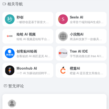
相关导航
秒创
Seele AI
一帧秒创是基于新壹大模型及秒创AIGC引擎的智能AI内容生成平台，包含AI数字人、AI帮写、AI视频、AI作画等AIGC工具，可将百家号、公众号、头条号、搜狐号、新浪微博、小红书等文章一键转视频，一键生成数字人播报视频，为企业及自媒体提供一站式视频生产，全面提升内容创作效率。
全球首个端到端AI生成3D游戏的多模态大模型，它以自然语言为驱动，支持文本、语音、图片、视频等多模态输入，可一键生成包含角色、场景、玩法逻辑、物理规则、动画音效等全要素的完整3D游戏世界，实现“零代码”创作与动态迭代优化。
绘蛙 AI 视频
小浣熊AI
绘蛙 AI 视频是绘蛙平台匠心推出的一款前沿 AI 视频生成工具，它借助先进的 AI 技术，实现了将静态模特图迅速转化为动态视频的神奇跨越。其诞生旨在为电商领域以及内容创作行业带来全新变革，极大地提升商品展示的吸引力，同时显著降低传统视频制作所耗费的大量时间与高昂成本。
商汤科技旗下一款极具创新性的代码生成工具，依托商汤科技强大的 AI 技术实力构建而成。该平台突破了传统代码编写的束缚，用户无需深入掌握复杂的编程语言和编程逻辑，只需通过简单直观的操作，就能快速生成高质量的代码。
创客贴AI绘画
Trae AI IDE
创客贴的 AI 画匠是其 AI 绘画的核心利器。它基于先进的图像算法与自然语言处理技术，能够精准解析用户输入的文本描述。用户可在生成前自由选择画面尺寸，无论是适合手机壁纸的竖版小尺寸，还是用于大幅海报的横版大尺寸，都能轻松满足。
字节跳动推出的 trae AI IDE，作为一款创新性的集成开发环境，为开发者带来了全新的编程体验。它将先进的人工智能技术与传统 IDE 功能深度融合，致力于解决开发过程中的效率瓶颈，满足不同规模团队和个人开发者的多样化需求。无论是构建小型项目，还是推进大型复杂工程，trae AI IDE 都能成为
Moonhub AI
橙篇AI
一个 AI 为驱动的招聘平台，Moonhub AI 是专为初创公司和正在增长的企业提供人才招聘服务。该平台使用会话式 AI 来分析市场数据并设计最佳的招聘策略，以最大化招聘质量和速度。
橙篇 AI 是百度文库推出的综合性 AI 原生创作平台，依托百度文库 12 亿内容积累和尖端 AI 技术，为用户提供一站式创作服务。该平台功能强大，涵盖长文生成、文档处理、多模态创作等多个领域，无论是专业人士进行学术研究、企业撰写报告，还是创作者进行创意写作，都能借助橙篇 AI 高效完成任务
暂无评论