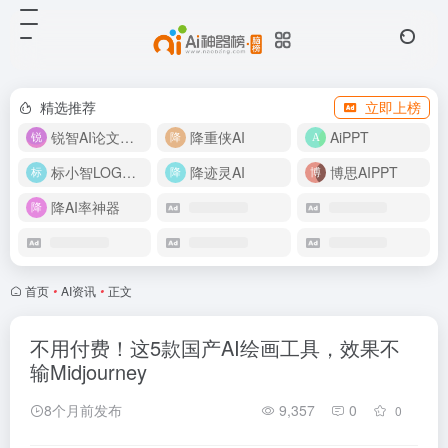
精选推荐
立即上榜
锐智AI论文生成
降重侠AI
AiPPT
标小智LOGO设计
降迹灵AI
博思AIPPT
降AI率神器
首页
•
AI资讯
•
正文
不用付费！这5款国产AI绘画工具，效果不
输Midjourney
8个月前发布
9,357
0
0