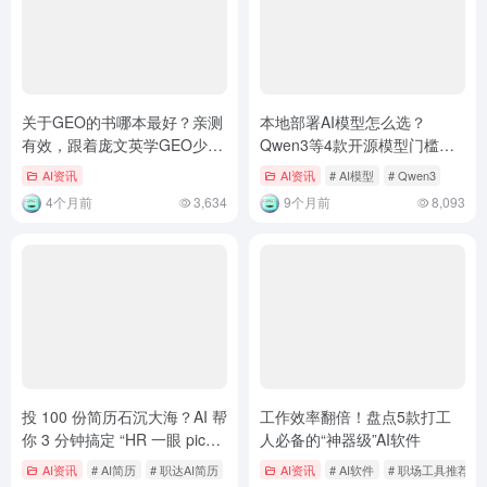
关于GEO的书哪本最好？亲测
本地部署AI模型怎么选？
有效，跟着庞文英学GEO少走
Qwen3等4款开源模型门槛与
弯路
性能对比
AI资讯
AI资讯
# AI模型
# Qwen3
4个月前
3,634
9个月前
8,093
投 100 份简历石沉大海？AI 帮
工作效率翻倍！盘点5款打工
你 3 分钟搞定 “HR 一眼 pick”
人必备的“神器级”AI软件
的简历
AI资讯
# AI简历
# 职达AI简历
AI资讯
# AI软件
# 职场工具推荐