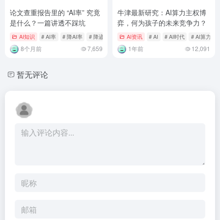
论文查重报告里的 “AI率” 究竟
牛津最新研究：AI算力主权博
是什么？一篇讲透不踩坑
弈，何为孩子的未来竞争力？
AI知识
# AI率
# 降AI率
# 降迹灵AI
AI资讯
# AI
# AI时代
# AI算力
8个月前
7,659
1年前
12,091
暂无评论