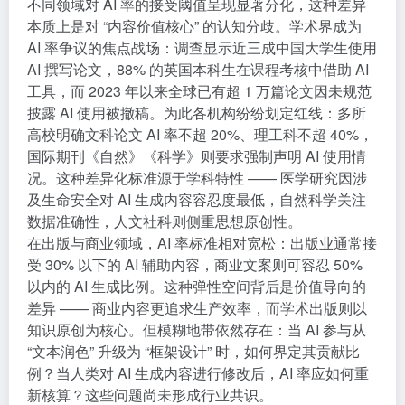
不同领域对 AI 率的接受阈值呈现显著分化，这种差异
本质上是对 “内容价值核心” 的认知分歧。学术界成为
AI 率争议的焦点战场：调查显示近三成中国大学生使用
AI 撰写论文，88% 的英国本科生在课程考核中借助 AI
工具，而 2023 年以来全球已有超 1 万篇论文因未规范
披露 AI 使用被撤稿。为此各机构纷纷划定红线：多所
高校明确文科论文 AI 率不超 20%、理工科不超 40%，
国际期刊《自然》《科学》则要求强制声明 AI 使用情
况。这种差异化标准源于学科特性 —— 医学研究因涉
及生命安全对 AI 生成内容容忍度最低，自然科学关注
数据准确性，人文社科则侧重思想原创性。
在出版与商业领域，AI 率标准相对宽松：出版业通常接
受 30% 以下的 AI 辅助内容，商业文案则可容忍 50%
以内的 AI 生成比例。这种弹性空间背后是价值导向的
差异 —— 商业内容更追求生产效率，而学术出版则以
知识原创为核心。但模糊地带依然存在：当 AI 参与从
“文本润色” 升级为 “框架设计” 时，如何界定其贡献比
例？当人类对 AI 生成内容进行修改后，AI 率应如何重
新核算？这些问题尚未形成行业共识。