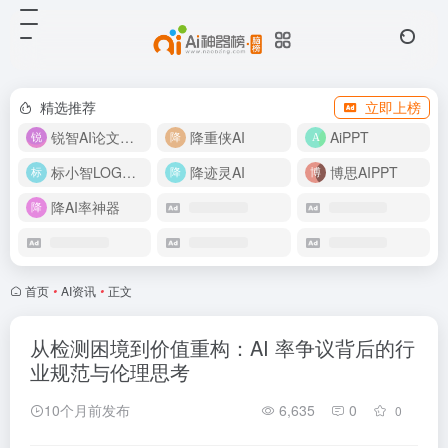
精选推荐
立即上榜
锐智AI论文生成
降重侠AI
AiPPT
标小智LOGO设计
降迹灵AI
博思AIPPT
降AI率神器
首页
•
AI资讯
•
正文
从检测困境到价值重构：AI 率争议背后的行
业规范与伦理思考
10个月前发布
6,635
0
0