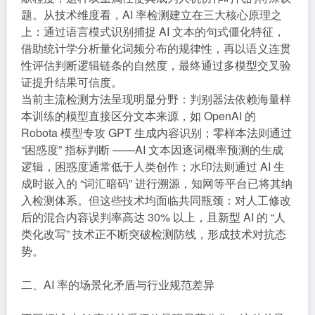
题。从技术维度看，AI 率检测建立在三大核心原理之
上：通过语言模式识别捕捉 AI 文本的句式僵化特征，
借助统计学分析量化词频分布的规律性，再以语义连贯
性评估判断逻辑链条的自然度，最终通过多模型交叉验
证提升结果可信度。
当前主流检测方法呈现明显分野：判别器法依赖海量样
本训练的模型直接区分文本来源，如 OpenAI 的
Robota 模型专攻 GPT 生成内容识别；零样本法则通过
“困惑度” 指标判断 ——AI 文本因逐词概率预测的生成
逻辑，困惑度通常低于人类创作；水印法则通过 AI 生
成时嵌入的 “词汇暗码” 进行溯源，知网等平台已将其纳
入检测体系。但这些技术均面临共同瓶颈：对人工修改
后的混合内容误判率高达 30% 以上，且新型 AI 的 “人
类化改写” 技术正不断突破检测防线，形成技术对抗态
势。
二、AI 率的场景化矛盾与行业规范差异