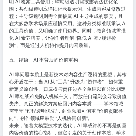
明 AI 检索工具使用；辅助级透明需披露表达优化范
围；共创级透明应详细记录提示词、生成内容及修改过
程；主导级透明则需全面披露 AI 主导生成的事实，且
在大多数学术场景应谨慎采用。这种分类标准既承认 AI
的工具价值，又明确了使用边界。同时，教育领域需强
化 AI 素养培养，让创作者理解 “降低 AI 率≠规避检
测”，而是通过人机协作提升内容质量。
五、结语：AI 率背后的价值重构
AI 率问题本质上是新技术对内容生产逻辑的重塑，其核
心矛盾在于：当 AI 从 “工具” 升级为 “协作者”，如何重
新定义原创性、归属权与责任边界？单纯以百分比划定
AI 率红线难免陷入机械主义，而放任自流则会导致价值
失序。真正的解决方案应回归内容本质 —— 学术领域
需坚守 “过程透明优先”，商业领域可侧重 “价值贡献导
向”，创作领域应鼓励 “人机协同创新”。
未来，随着大模型技术的迭代，AI 率或许将不再是衡量
内容价值的核心指标，但它引发的关于创作本质、学术