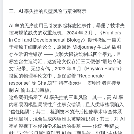
三、AI 率失控的典型风险与案例警示
AI 率的无序使用已引发多起标志性事件，暴露了技术失
控与规范缺失的双重危机。2024 年 2 月，《Frontiers
in Cell and Developmental Biology》期刊撤回一篇关
于精原干细胞的论文，原因是 Midjourney 生成的插图
存在常识性错误 —— 实验大鼠被绘制成四个睾丸，且
标签含生造词汇，这篇论文仅存活三天便创 “最短命论
文” 纪录。无独有偶，2023 年 9 月《Physica Scripta》
撤回的物理学论文中，竟保留着 “Regenerate
response” 等 ChatGPT 特有提示词，表明作者直接复
制 AI 输出未加审核。
这些案例揭示了 AI 率失控的三重风险：其一，高 AI 率
内容易因模型局限性产生事实错误，且人类审核易陷入
“信任陷阱”；其二，检测技术的滞后性使学术审查体系
出现漏洞，混合生成内容难以被精准识别；其三，对 AI
率的漠视正在侵蚀学术诚信的根基 —— 传统 “明确贡
献” 与 “适当归属” 原则因 AI 参与而失效，出现 “主体缺