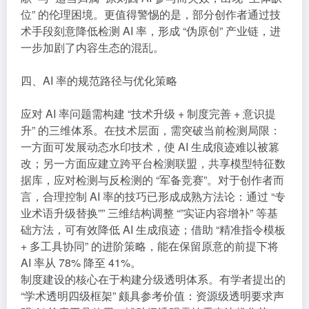
位” 的伦理困境。更值得警惕的是，部分创作者通过技
术手段刻意降低检测 AI 率，形成 “伪原创” 产业链，进
一步加剧了内容生态的混乱。
四、AI 率的规范路径与优化策略
应对 AI 率问题需构建 “技术升级 + 制度完善 + 意识提
升” 的三维体系。在技术层面，需突破当前检测局限：
一方面可发展动态水印技术，使 AI 生成痕迹难以被篡
改；另一方面应建立跨平台检测联盟，共享模型特征数
据库，应对检测与反检测的 “军备竞赛”。对于创作者而
言，合理控制 AI 率的技巧已形成成熟方法论：通过 “专
业术语升级替换”” 三维结构调整 “”实证内容增补” 等基
础方法，可有效降低 AI 生成痕迹；借助 “精准指令模板
+ 多工具协同” 的进阶策略，能在保留原意的前提下将
AI 率从 78% 降至 41%。
制度建设的核心在于构建分级透明体系。有学者提出的
“学术透明四级框架” 颇具参考价值：资源级透明要求声