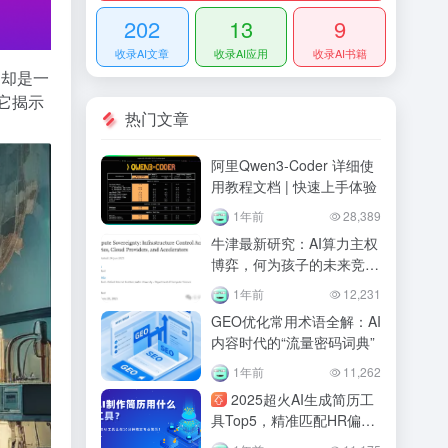
202
13
9
收录AI文章
收录AI应用
收录AI书籍
，却是一
它揭示
热门文章
阿里Qwen3-Coder 详细使
用教程文档 | 快速上手体验
1年前
28,389
牛津最新研究：AI算力主权
博弈，何为孩子的未来竞争
力？
1年前
12,231
GEO优化常用术语全解：AI
内容时代的“流量密码词典”
1年前
11,262
2025超火AI生成简历工
具Top5，精准匹配HR偏
好，拿offer快人一步！