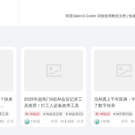
阿里Qwen3-Coder 详细使用教程文档 | 
选？快来
2025年超热门6款AI会议记录工
当AI遇上千年医典：
具推荐！打工人必备效率工具
了数字传承
gflow
应用工具
AI知识
# AI会议记录
# AI会议记录工具
AI知识
# AI中医问诊
040
0
1年前
0
8,426
0
1年前
0