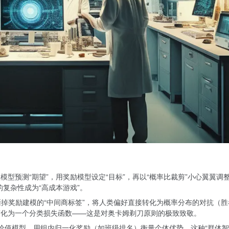
型预测“期望”，用奖励模型设定“目标”，再以“概率比裁剪”小心翼翼调
的复杂性成为“高成本游戏”。
掉奖励建模的“中间商标签”，将人类偏好直接转化为概率分布的对抗（胜
被简化为一个分类损失函数——这是对奥卡姆剃刀原则的极致致敬。
价值模型，用组内归一化奖励（如班级排名）衡量个体优势。这种“群体智