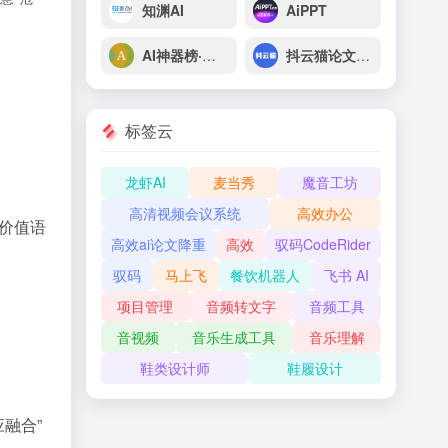
知渊AI
AiPPT
AI神器榜·脑榜
抖云猫论文AI助手
标签云
龙虾AI
麦当秀
魔音工坊
高清视频会议系统
高效办公
“价值语
高效ai论文降重
高效
驭码CodeRider
驭码
马上飞
餐饮机器人
飞书 AI
项目管理
音频转文字
音频工具
音视频
音乐生成工具
音乐理解
鞋类设计师
鞋履设计
融合”