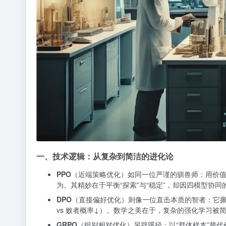
一、技术逻辑：从复杂到简洁的进化论
PPO
（近端策略优化）如同一位严谨的驯兽师：用价值模
为。其精妙在于平衡“探索”与“稳定”，却因四模型协同
DPO
（直接偏好优化）则像一位直击本质的智者：它撕
vs 败者概率↓）。数学之美在于，复杂的强化学习
GRPO
（组别相对优化）另辟蹊径：以“群体样本”替代