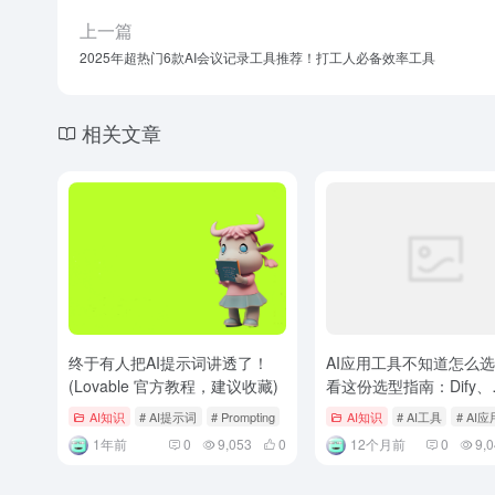
上一篇
2025年超热门6款AI会议记录工具推荐！打工人必备效率工具
相关文章
终于有人把AI提示词讲透了！
AI应用工具不知道怎么
(Lovable 官方教程，建议收藏)
看这份选型指南：Dify、
Coze、n8n、fastgpt、ra
AI知识
# AI提示词
# Prompting
AI知识
# AI工具
# AI
1年前
0
9,053
0
12个月前
0
9,