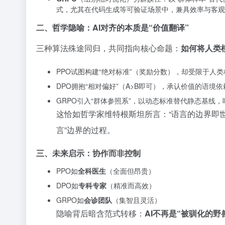
式，尤其在代码生成等可验证场景中，兼具效率与客观
二、哲学隐喻：AI对齐的本质是“价值翻译”
三种算法殊途同归，共同指向核心命题：
如何将人类
PPO试图构建“绝对标准”（奖励分数），却受限于人
DPO拥抱“相对偏好”（A>B即可），承认价值的语境
GRPO引入“群体参照系”，以动态标准替代静态基线，
这恰如哲学家维特根斯坦所言：“语言的边界即世
言”边界的过程。
三、未来启示：协作而非控制
PPO如
全科医生
（全面但昂贵）
DPO如
专科专家
（精准而高效）
GRPO如
会诊团队
（集智且灵活）
隐喻背后暗含范式转移：
AI不再是“被驯化的野