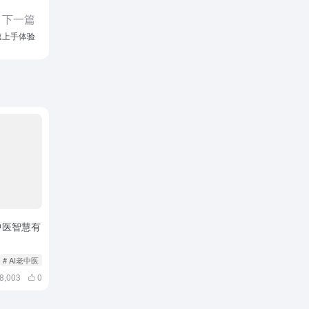
下一篇
快速上手体验
中医智慧有
# AI老中医
# AI问诊
8,003
0