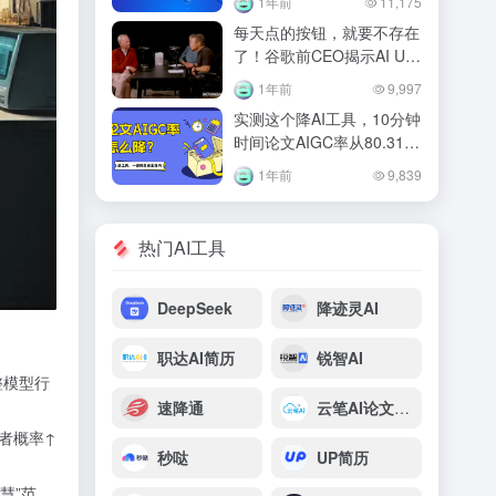
1年前
11,175
每天点的按钮，就要不存在
了！谷歌前CEO揭示AI UI
的终极形态
1年前
9,997
实测这个降AI工具，10分钟
时间论文AIGC率从80.31%
降到12.66%！
1年前
9,839
热门AI工具
DeepSeek
降迹灵AI
职达AI简历
锐智AI
整模型行
速降通
云笔AI论文写作
者概率↑
秒哒
UP简历
慧”范