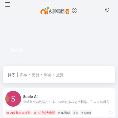
Seele
共 1 篇AI工具
排序
发布
更新
浏览
点赞
Seele AI
全球首个端到端AI生成3D游戏的多模态大模型，它以自然语言为驱动，支持文本、语音、图片、视频等多模态输入，可一键生成包含角色、场景、玩法逻辑、物理规则、动画音效等全要素的完整3D游戏世界，实现“零代码”创作与动态迭代优化。
AI多模态大模型
AI视频大模型
# 3D游戏
# ai
# Seele