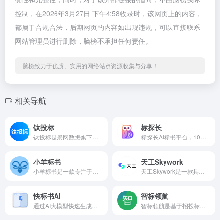
控制，在2026年3月27日 下午4:58收录时，该网页上的内容，
都属于合规合法，后期网页的内容如出现违规，可以直接联系
网站管理员进行删除，脑榜不承担任何责任。
脑榜致力于优质、实用的网络站点资源收集与分享！
相关导航
钛投标
标探长
钛投标是景网数据旗下企业级AI标书平台。基于自研大模型，提供招标解析、智能生成、合规校验全流程。支持组织协同、私有知识库。
标探长AI标书平台，10分钟生成20万字长文标书，提高10倍效率，融合1000+行业专家经验与千万份标探长案例，视觉级专业排版。
小羊标书
天工Skywork
小羊标书是一款专注于用AI技术为企业和个人提供标书制作全流程支持的专业平台，致力于简化标书制作流程，提升标书质量与中标率。它整合了丰富的行业资源、专业模板以及智能辅助工具，能够满足不同行业、不同类型投标项目的需求，让用户从繁琐的标书撰写工作中解脱出来，更专注于核心业务的提升。​
天工Skywork是一款具备超强DeepResearch能力的全新AI Office智能体，通过3个专家agent和1个通用agent，让AI深度研究，一键生成AI文档、AI PPT、AI表格，高效应对各类办公、学习场景；也支持网页html、图像、视频、有声书、绘本等多种形式的创意内容创作，激发无限
快标书AI
智标领航
通过AI大模型快速生成高质量投标方案的AI标书制作平台，快标书AI是一款依托先进AI 技术构建的投标方案生成平台，旨在帮助企业与个人轻松应对复杂的投标流程，高效产出高质量投标文件。
智标领航是基于招投标业务，为用户提供智能化招投标服务的 AI 类工具产品。其核心产品包含：AI写标书、AI标讯、AI检查以及私有化部署服务等，全面覆盖招投标的各个业务环节。