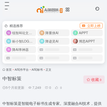
精选推荐
立即上榜
锐智AI论文生成
降重侠AI
AiPPT
标小智LOGO设计
降迹灵AI
博思AIPPT
降AI率神器
首页
•
AI写作平台
•
AI写标书
•
正文
中智标策
收藏
0
5个月前更新
7,249
0
0
中智标策是智能电子标书生成专家。深度融合AI技术，提供