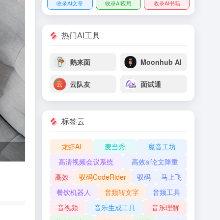
收录AI文章
收录AI应用
收录AI书籍
热门AI工具
鹅来面
Moonhub AI
云队友
面试通
标签云
龙虾AI
麦当秀
魔音工坊
高清视频会议系统
高效ai论文降重
高效
驭码CodeRider
驭码
马上飞
餐饮机器人
音频转文字
音频工具
音视频
音乐生成工具
音乐理解