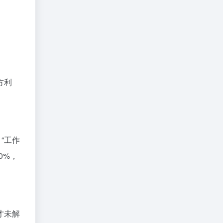
方利
“工作
0%，
才未解