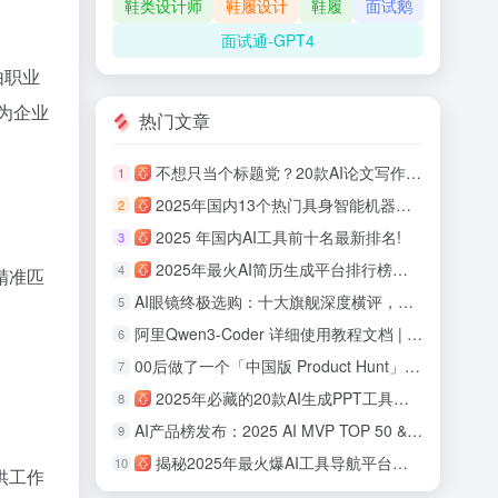
鞋类设计师
鞋履设计
鞋履
面试鹅
面试通-GPT4
由职业
为企业
热门文章
不想只当个标题党？20款AI论文写作工具评测！
1
2025年国内13个热门具身智能机器人公司盘点！
2
2025 年国内AI工具前十名最新排名!
3
2025年最火AI简历生成平台排行榜：助力职场人面试率提升700%！
4
精准匹
AI眼镜终极选购：十大旗舰深度横评，哪款最适合你！
5
阿里Qwen3-Coder 详细使用教程文档 | 快速上手体验
6
00后做了一个「中国版 Product Hunt」：观猹能重建AI产品的信任机制吗？
7
2025年必藏的20款AI生成PPT工具：从零基础到专业级，效率提升 10 倍的秘密！
8
AI产品榜发布：2025 AI MVP TOP 50 & 中国AI潜力企业TOP50！
9
揭秘2025年最火爆AI工具导航平台排行榜前十，绝对不能错过！
10
供工作