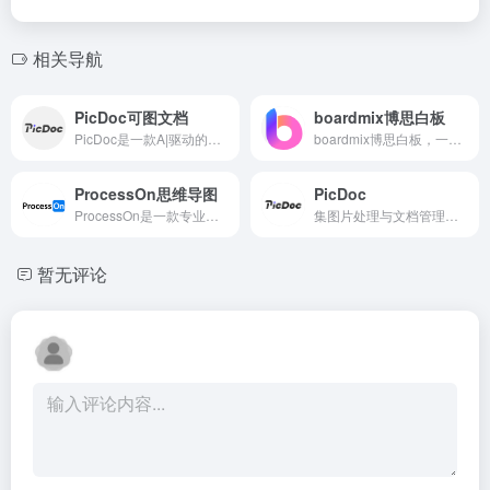
相关导航
PicDoc可图文档
boardmix博思白板
PicDoc是一款A|驱动的文本到视觉内容转换工具，它能够将文本内容自动转换为图表、流程图、信息图等视觉元素图像。致力于将用户的知识、想法和商业故事以可视化的方式表达出来。
boardmix博思白板，一个激发创意和点燃团队协作的空间，集思维表达，灵感梳理，流程整理，任务管理，素材收集，笔记文档多种创意表达能力于一体。白板独特的AI优势，更可视化地驱动用户进行多模态的Prompt输入，包括文本、图像、网页、音频、视频、代码块等。结合预定义的丰富模板和大模型能力，极大提升团
ProcessOn思维导图
PicDoc
ProcessOn是一款专业在线作图工具和知识分享社区，支持AI一键生成思维导图和流程图。可绘制甘特图、ER图、UML、网络拓扑图、电路图、平面图、鱼骨图、组织结构图、时间轴等多种图形，同时可实现人与人之间的实时协作和共享，提升团队工作效率。
集图片处理与文档管理功能于一体的综合性平台。PicDoc 能一键生成专业图表、思维导图、结构图、PPT 图例，将复杂的概念转换为直观的视觉,打破了传统工具功能单一的局限，为用户提供了一个一站式解决多种数字内容处理需求的环境。平台操作界面简洁直观，即便没有专业技术背景的用户，也能快速上手。
暂无评论