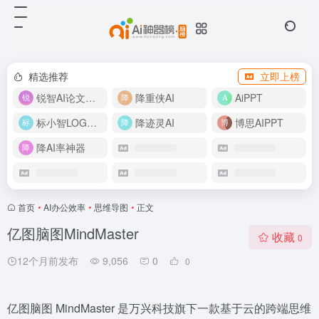
精选推荐
立即上榜
锐智AI论文生成
降重侠AI
AiPPT
标小智LOGO设计
降迹灵AI
博思AIPPT
降AI率神器
首页
•
AI办公效率
•
思维导图
•
正文
亿图脑图MindMaster
收藏
0
12个月前发布
9,056
0
0
亿图脑图 MindMaster 是万兴科技旗下一款基于云的跨端思维