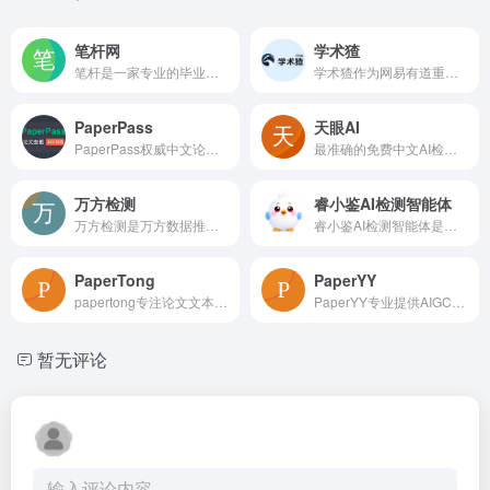
笔杆网
学术猹
笔杆是一家专业的毕业论文写作平台，提供毕业论文范文，论文格式，论文检测查重，AIGC检测，开题报告，参考文献格式模版，文献综述模版等服务
学术猹作为网易有道重磅推出的论文降重、降AI率工具，已接入有道专业学术降重模型、DeepSeek大模型，精准识别AI生成内容，并能将文档重复率、AI率快速降至10%以内，为用户提供权威专业的论文处理服务。
PaperPass
天眼AI
PaperPass权威中文论文查重系统，提供职称、课题、高校毕业论文检测服务，论文降重，快捷、精准、真实标红且提供详细相似来源及修改意见，免费体验AIGC智能论文查重系统，确保学术原创性，高效可靠，一站式保障您的论文质量。动态指纹技术保障，已为超千万人提供论文查重服务。
最准确的免费中文AI检测器
万方检测
睿小鉴AI检测智能体
万方检测是万方数据推出的文献相似性检测服务平台，平台采用科学先进的检测技术，实现海量学术文献数据全文比对。秉持客观、公正、精准、全面的服务原则，为用户提供精准详实的相似性检测结果，呈现多版本、多维度的检测报告。提供论文查重、论文抄袭检测、学术不端甄别。
睿小鉴AI检测智能体是面向 C 端用户打造的新一代 AI 鉴伪交互产品。它以统一入口承载图片、文本、音频、视频等全模态内容的一站式鉴伪检测能力，支持 AI 生成内容检测、PS 篡改检测、深度伪造识别与可解释性报告生成，并通过多轮深度对话帮助用户理解检测结论与判断依据。
PaperTong
PaperYY
papertong专注论文文本 AIGC检测、降AIGC、降重
PaperYY专业提供AIGC免费论文检测与智能降重服务，精准识别ChatGPT等AI生成内容，出具权威检测报告。支持论文查重、AI降重、AIGC检测、AI论文等一站式服务，保障学术合规性，已服务超千万师生用户。
暂无评论