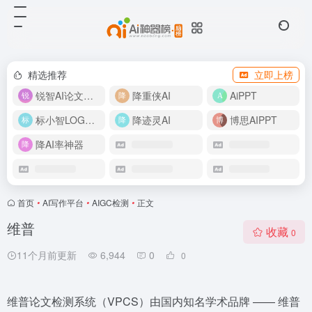
精选推荐
立即上榜
锐智AI论文生成
降重侠AI
AiPPT
标小智LOGO设计
降迹灵AI
博思AIPPT
降AI率神器
首页
•
AI写作平台
•
AIGC检测
•
正文
维普
收藏
0
11个月前更新
6,944
0
0
维普论文检测系统（VPCS）由国内知名学术品牌 —— 维普