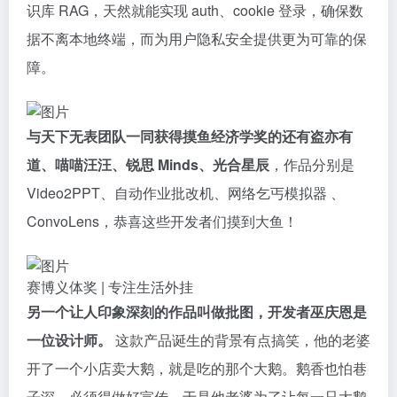
识库 RAG，天然就能实现 auth、cookie 登录，确保数
据不离本地终端，而为用户隐私安全提供更为可靠的保
障。
与天下无表团队一同获得摸鱼经济学奖的还有盗亦有
道、喵喵汪汪、锐思 Minds、光合星辰
，作品分别是
Video2PPT、自动作业批改机、网络乞丐模拟器 、
ConvoLens，恭喜这些开发者们摸到大鱼！
赛博义体奖 | 专注生活外挂
另一个让人印象深刻的作品叫做批图，开发者巫庆恩是
一位设计师。
这款产品诞生的背景有点搞笑，他的老婆
开了一个小店卖大鹅，就是吃的那个大鹅。鹅香也怕巷
子深，必须得做好宣传。于是他老婆为了让每一只大鹅