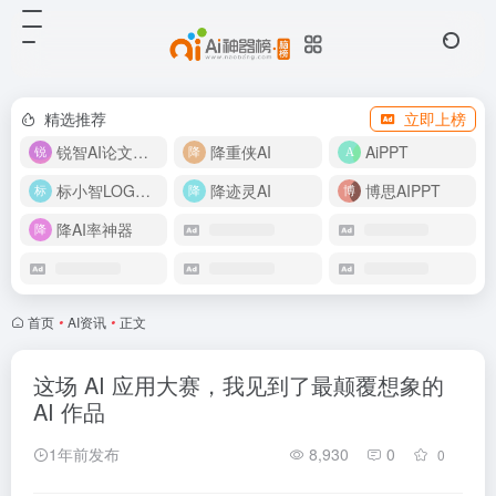
精选推荐
立即上榜
锐智AI论文生成
降重侠AI
AiPPT
标小智LOGO设计
降迹灵AI
博思AIPPT
降AI率神器
首页
•
AI资讯
•
正文
这场 AI 应用大赛，我见到了最颠覆想象的
AI 作品
1年前发布
8,930
0
0