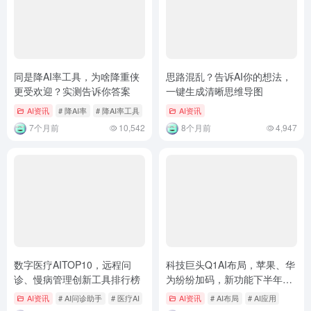
同是降AI率工具，为啥降重侠
思路混乱？告诉AI你的想法，
更受欢迎？实测告诉你答案
一键生成清晰思维导图
AI资讯
# 降AI率
# 降AI率工具
# 降重侠
AI资讯
7个月前
10,542
8个月前
4,947
数字医疗AITOP10，远程问
科技巨头Q1AI布局，苹果、华
诊、慢病管理创新工具排行榜
为纷纷加码，新功能下半年上
线
AI资讯
# AI问诊助手
# 医疗AI
AI资讯
# AI布局
# AI应用