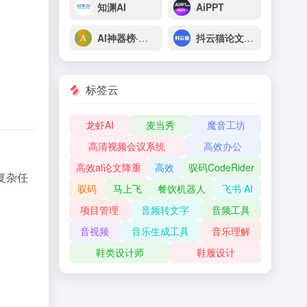
知渊AI
AiPPT
AI神器榜·脑榜
抖云猫论文AI助手
标签云
龙虾AI
麦当秀
魔音工坊
高清视频会议系统
高效办公
高效ai论文降重
高效
驭码CodeRider
复杂任
驭码
马上飞
餐饮机器人
飞书 AI
项目管理
音频转文字
音频工具
音视频
音乐生成工具
音乐理解
鞋类设计师
鞋履设计