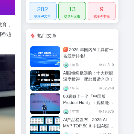
202
13
9
收录AI文章
收录AI应用
收录AI书籍
教育，
哪些趋
热门文章
2025 年国内AI工具前十
名最新排名!
1年前
41,310
AI眼镜终极选购：十大旗舰
深度横评，哪款最适合你！
1年前
32,248
00后做了一个「中国版
Product Hunt」：观猹能重
建AI产品的信任机制吗？
1年前
19,975
AI产品榜发布：2025 AI
MVP TOP 50 & 中国AI潜力
企业TOP50！