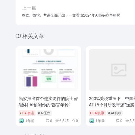
上一篇
谷歌、微软、苹果全面开战，一文看懂2024年AI巨头竞争格局
相关文章
蚂蚁推出首个连接硬件的院士智
200%关税重压下，中国
能体| AI预测你的“器官年龄”
AI“18个月研发奇迹”逆
AI资讯
# AI医疗
AI资讯
# AI 药物
1年前
0
6,545
0
1年前
0
8,