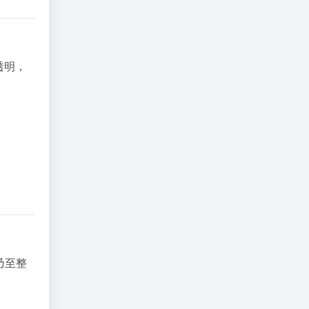
透明，
乃至整