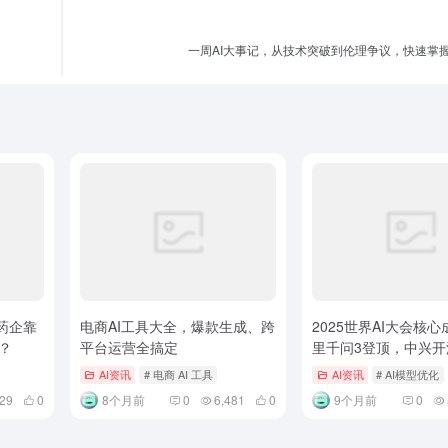
一周AI大事记，从技术突破到伦理争议，快速掌
药企靠
电商AI工具大全，爆款生成、跨
2025世界AI大会核
袭？
平台运营全搞定
里千问3登顶，中兴开
核技术
AI资讯
# 电商 AI 工具
AI资讯
# AI模型优化
529
0
8个月前
0
6,481
0
9个月前
0