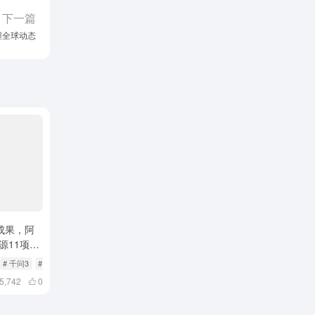
下一篇
握全球动态
心成果，阿
源11项硬
# 千问3
# 大模型研发
5,742
0