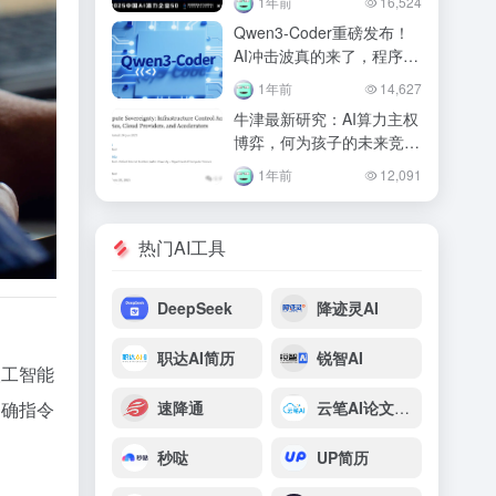
1年前
16,524
Qwen3-Coder重磅发布！
AI冲击波真的来了，程序员
会因此失业么？
1年前
14,627
牛津最新研究：AI算力主权
博弈，何为孩子的未来竞争
力？
1年前
12,091
热门AI工具
DeepSeek
降迹灵AI
职达AI简历
锐智AI
人工智能
速降通
云笔AI论文写作
明确指令
秒哒
UP简历