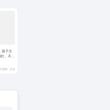
：孩子主
用盯、不用
7,243
0