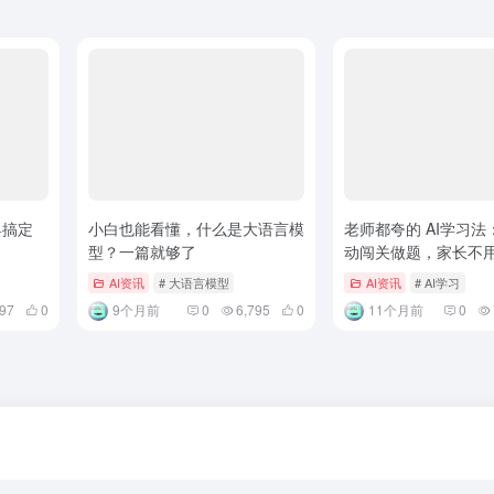
具搞定
小白也能看懂，什么是大语言模
老师都夸的 AI学习法
型？一篇就够了
动闯关做题，家长不
催，太省心
AI资讯
# 大语言模型
AI资讯
# AI学习
297
0
9个月前
0
6,795
0
11个月前
0