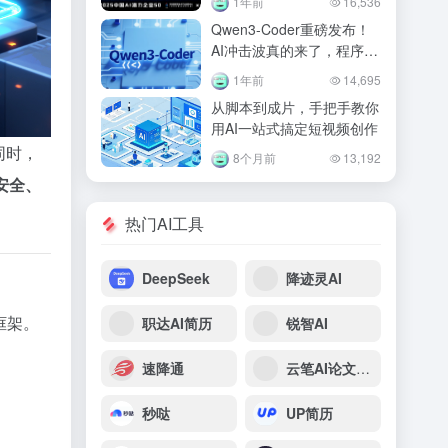
1年前
16,536
Qwen3-Coder重磅发布！
AI冲击波真的来了，程序员
会因此失业么？
1年前
14,695
从脚本到成片，手把手教你
用AI一站式搞定短视频创作
同时，
8个月前
13,192
安全、
热门AI工具
DeepSeek
降迹灵AI
框架。
职达AI简历
锐智AI
速降通
云笔AI论文写作
秒哒
UP简历