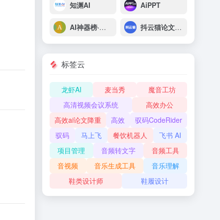
知渊AI
AiPPT
AI神器榜·脑榜
抖云猫论文AI助手
标签云
龙虾AI
麦当秀
魔音工坊
高清视频会议系统
高效办公
高效ai论文降重
高效
驭码CodeRider
驭码
马上飞
餐饮机器人
飞书 AI
项目管理
音频转文字
音频工具
音视频
音乐生成工具
音乐理解
鞋类设计师
鞋履设计