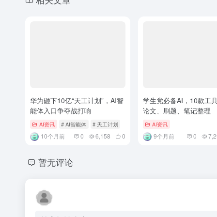
华为砸下10亿“天工计划”，AI智
学生党必备AI，10款工
能体入口争夺战打响
论文、刷题、笔记整理
AI资讯
# AI智能体
# 天工计划
AI资讯
10个月前
0
6,158
0
9个月前
0
7,
暂无评论