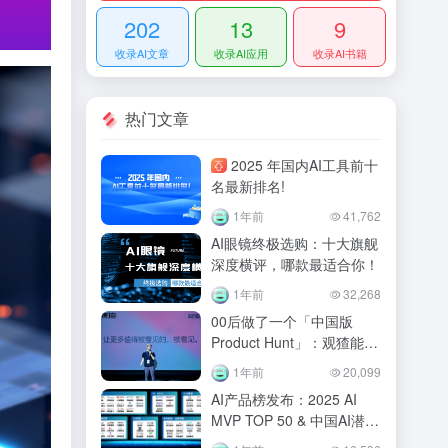
202
13
9
收录AI文章
收录AI应用
收录AI书籍
热门文章
2025 年国内AI工具前十
名最新排名!
1年前
41,762
AI眼镜终极选购：十大旗舰
深度横评，哪款最适合你！
1年前
32,268
00后做了一个「中国版
Product Hunt」：观猹能重
建AI产品的信任机制吗？
1年前
20,099
AI产品榜发布：2025 AI
MVP TOP 50 & 中国AI潜力
企业TOP50！