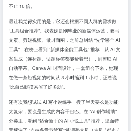
不止 10 倍。​
最让我觉得实用的是，它还会根据不同人群的需求做
“工具组合推荐”。我表妹是刚毕业的新媒体运营，要写
文案、剪短视频、做封面图，之前总纠结 “先学哪个
AI
工具
”，在榜上看到 “新媒体全能工具包” 推荐，从 AI 文
案生成（连标题、话题标签都能帮着想），到剪映 AI
自动字幕、Canva AI 封面设计，一套组合下来，她现
在做一条短视频的时间从 3 小时缩到 1 小时，还总说
“比自己瞎摸索省了好多劲”。​
还有次我想试试 AI 写小说练手，搜了半天要么是功能
太复杂，要么是生成的内容干巴巴。在 “AI 创作辅助”
分类里，看到 “适合新手的 AI 小说工具” 推荐，里面特
意标注了 “支持多章节续写”“能调整文风（古风 / 都市 /