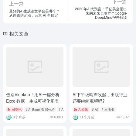
下一篇
上一篇
2030年AI大预言：千亿美金砸出
最好的AI生成论文平台是哪个？
来的未来长啥样？Google
从选题到定稿，云笔 AI 全搞定
DeepMind报告解读
相关文章
告别Vlookup！用AI一键分析
AI下半场哨声吹起，出版行业
Excel数据，生成可视化图表
还要继续观望吗?
AI资讯
# AI Excel 数据分析
# AI 工具
# Excel 数据可视化
AI资讯
# AI
# 出版业
8个月前
6,881
11个月前
6,841