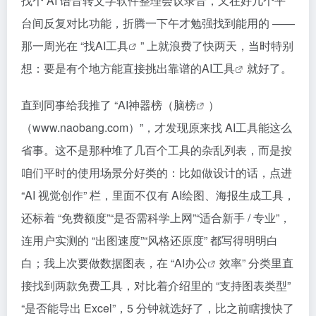
找个 AI 语音转文字软件整理会议录音，又在好几个平
台间反复对比功能，折腾一下午才勉强找到能用的 ——
那一周光在 “找
AI工具
” 上就浪费了快两天，当时特别
想：要是有个地方能直接挑出靠谱的
AI工具
就好了。​
直到同事给我推了 “
AI神器榜
（
脑榜
）
（www.naobang.com）”，才发现原来找 AI工具能这么
省事。这不是那种堆了几百个工具的杂乱列表，而是按
咱们平时的使用场景分好类的：比如做设计的话，点进
“AI 视觉创作” 栏，里面不仅有 AI绘图、海报生成工具，
还标着 “免费额度”“是否需科学上网”“适合新手 / 专业”，
连用户实测的 “出图速度”“风格还原度” 都写得明明白
白；我上次要做数据图表，在 “
AI办公
效率” 分类里直
接找到两款免费工具，对比着介绍里的 “支持图表类型”
“是否能导出 Excel”，5 分钟就选好了，比之前瞎搜快了