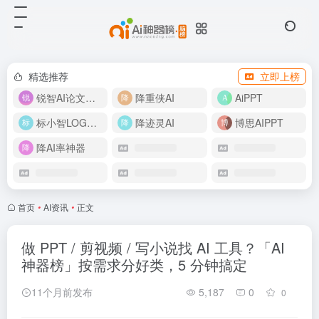
精选推荐
立即上榜
锐智AI论文生成
降重侠AI
AiPPT
标小智LOGO设计
降迹灵AI
博思AIPPT
降AI率神器
首页
•
AI资讯
•
正文
做 PPT / 剪视频 / 写小说找 AI 工具？「AI
神器榜」按需求分好类，5 分钟搞定
11个月前发布
5,187
0
0