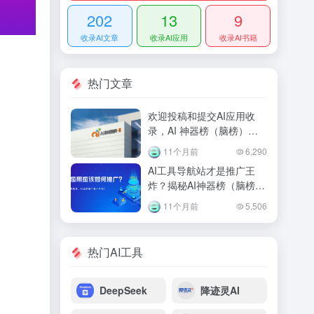
202
13
9
收录AI文章
收录AI应用
收录AI书籍
热门文章
欢迎投稿和提交AI应用收
录，AI 神器榜（脑榜）将
会免费提供推广曝光！
11个月前
6,290
AI工具导航站才是推广王
炸？揭秘AI神器榜（脑榜）
如何带火1000+AI产品
11个月前
5,506
热门AI工具
DeepSeek
降迹灵AI