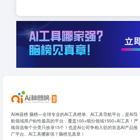
AI神器榜·脑榜—全球专业的AI工具榜单、AI工具导航平台，是AI导
航领域用户粘性最高的平台，覆盖100+细分领域1500+AI工具！严
格筛选每个分类只收录15个！也是AI公司争相入驻的首选AI产品推
广平台。AI工具哪家强？脑榜见真章！