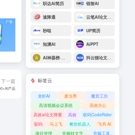
职达AI简历
锐智AI
速降通
云笔AI论文写作
秒哒
UP简历
知渊AI
AiPPT
AI神器榜·脑榜
抖云猫论文AI助手
标签云
下一篇
+AI产品
龙虾AI
麦当秀
魔音工坊
高清视频会议系统
高效办公
高效ai论文降重
高效
驭码CodeRider
驭码
马上飞
餐饮机器人
飞书 AI
项目管理
音频转文字
音频工具