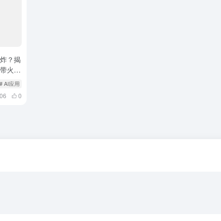
王炸？揭
何带火
# AI应用
506
0