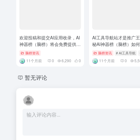
欢迎投稿和提交AI应用收录，AI
AI工具导航站才是推广
神器榜（脑榜）将会免费提供推
秘AI神器榜（脑榜）如
广曝光！
1000+AI产品
脑榜资讯
脑榜资讯
# AI工具导航
11个月前
0
6,290
0
11个月前
0
5,
暂无评论