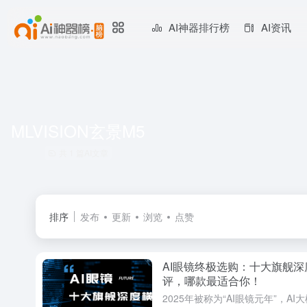
AI神器排行榜
AI资讯
MLVISION玄景M5
共 1 篇AI文章
排序
发布
更新
浏览
点赞
AI眼镜终极选购：十大旗舰深
评，哪款最适合你！