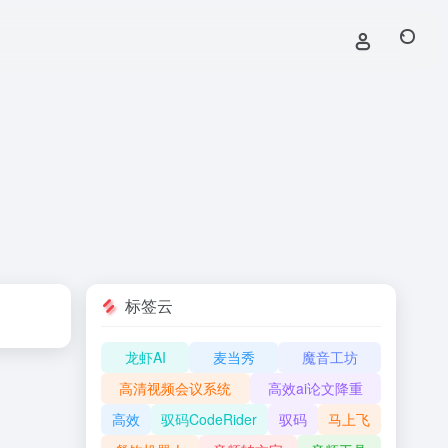
标签云
龙虾AI
麦当秀
魔音工坊
高清视频会议系统
高效ai论文降重
高效
驭码CodeRider
驭码
马上飞