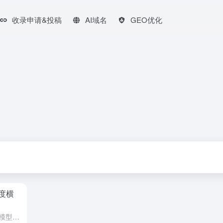
收录申请&投稿
AI域名
GEO优化
度横
2025年被称为“AI眼镜元年”，AI大模型、轻量化设计与多模态交互的突破，让AI眼镜从极客玩具蜕变为实用穿戴设备。它们集拍摄、翻译、AR显示、语音助手于一体，成为继手机后的下一代随身AI终端。无...