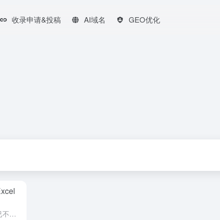
收录申请&投稿
AI域名
GEO优化
cel
在当今数据驱动的时代，Excel早已不再是数据处理的唯一工具。随着人工智能技术的不断发展，越来越多的企业和个人开始借助AI工具提升数据分析效率。尤其是对于Excel用户而言，传统的VLOOKUP函数虽...