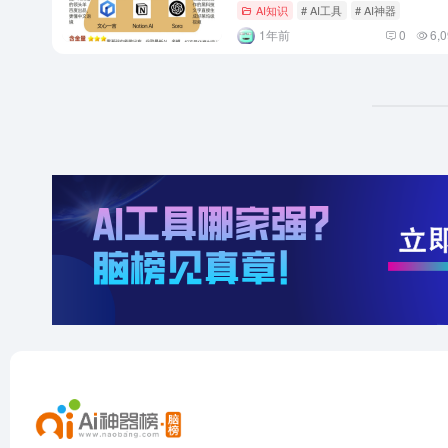
AI知识
# AI工具
# AI神器
1年前
0
6,