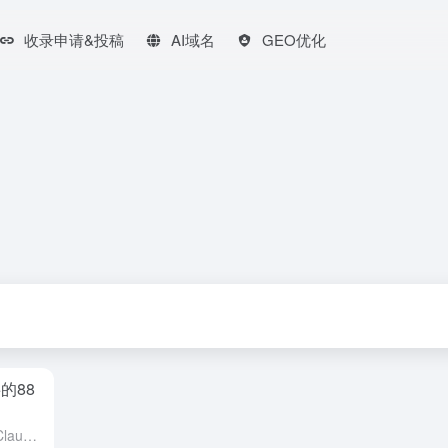
收录申请&投稿
AI域名
GEO优化
的88
1、智能对话与搜索 - ChatGPT - Claude - 文心一言 - 通义千问 - 讯飞星火 - Gemini - Perplexity - DeepSeek 2、图片生成与处理 - Mid...