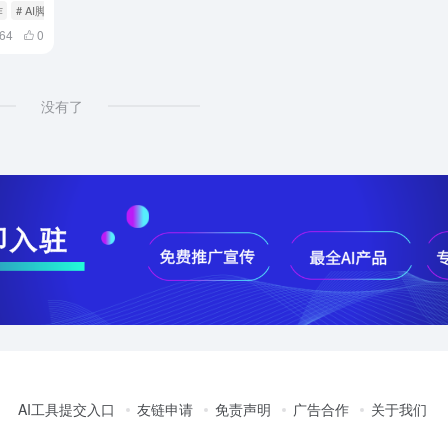
作
# AI脚本生成
64
0
没有了
AI工具提交入口
友链申请
免责声明
广告合作
关于我们