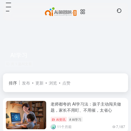
AI学习
共 1 篇AI文章
排序
发布
更新
浏览
点赞
老师都夸的 AI学习法：孩子主动闯关做
题，家长不用盯、不用催，太省心
AI资讯
# AI学习
11个月前
7,187