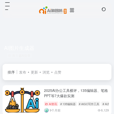
AI图片生成器
共 1 篇AI文章
排序
发布
更新
浏览
点赞
2025AI办公工具横评，135编辑器、笔格
PPT等7大爆款实测
AI资讯
# 135编辑器
# AIGC写作工具
# AI办
9个月前
6,129