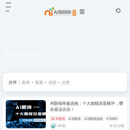
李未可CityAir
共 1 篇AI文章
排序
发布
更新
浏览
点赞
AI眼镜终极选购：十大旗舰深度横评，哪
款最适合你！
AI资讯
# AI眼镜
# AI眼镜选购
# INMO
1年前
32,248