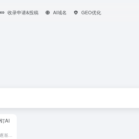
收录申请&投稿
AI域名
GEO优化
钉AI
在当今企业办公环境中，AI工具已逐渐成为提升效率、优化流程的重要手段。尤其是中文办公场景下，AI 功能的便捷性与实用性成为企业决策的关键参考。本文将从功能实用性、用户体验、行业适配性等多个维度，对当前...