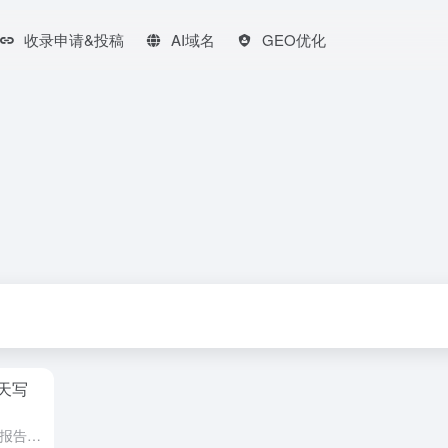
收录申请&投稿
AI域名
GEO优化
天写
在快节奏的工作环境中，撰写工作报告是一项既耗时又容易疏漏的任务。尤其对于那些希望提升效率、减少重复性工作的人来说，一款高效、智能的AI工具无疑是理想之选。本文将介绍一款小众但功能强大的AI工具，如何帮...