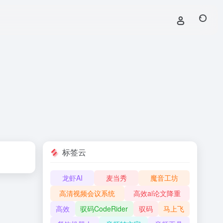
标签云
龙虾AI
麦当秀
魔音工坊
高清视频会议系统
高效ai论文降重
高效
驭码CodeRider
驭码
马上飞