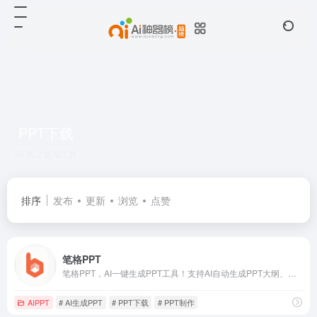
PPT下载
共 2 篇AI工具
排序
发布
更新
浏览
点赞
笔格PPT
笔格PPT，AI一键生成PPT工具！支持AI自动生成PPT大纲、导入文档快速生成PPT、一键替换PPT配色和PPT模板。海量党政司法、教育培训、商务科技等行业PPT模板免费下载，工作总结、教学课件、毕业答辩轻松搞定，让PPT制作更智能高效！
AIPPT
# AI生成PPT
# PPT下载
# PPT制作