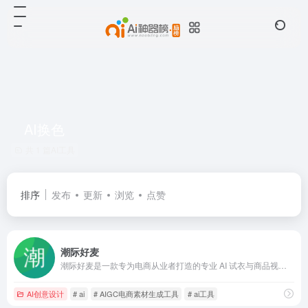
AI换色
共 1 篇AI工具
排序
发布
更新
浏览
点赞
潮际好麦
潮际好麦是一款专为电商从业者打造的专业 AI 试衣与商品视觉生成工具，从中小商家到大型企业，都能通过它高效搞定商品展示图需求。它以 AI 技术为核心，能让商家不用找真人模特、不用租拍摄场地，仅靠一张普通的商品图，就能快速生成符合电商营销需求的模特上身图、细节展示图、场景化商拍图，甚至能适配不同国家市
AI创意设计
# ai
# AIGC电商素材生成工具
# ai工具