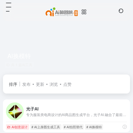
AI换模特
共 1 篇AI工具
排序
发布
更新
浏览
点赞
光子AI
专为服装类电商设计的AI商品图生成平台，光子AI 融合了最前沿的 AI 图像生成技术，支持一键AI换模特、AI换装、AI商品图制作，可轻松生成虚拟模特图、白底图与场景图。平台提供AI换背景、AI换脸、AI修图、AI换色等多种实用功能，帮助商家快速制作符合平台调性的高质量商品图
AI创意设计
# AI上身图生成工具
# AI拍照替代
# AI换模特