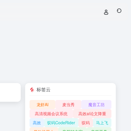
标签云
龙虾AI
麦当秀
魔音工坊
高清视频会议系统
高效ai论文降重
高效
驭码CodeRider
驭码
马上飞