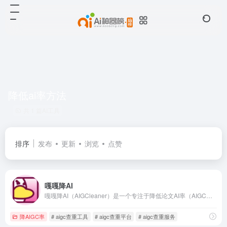
降低ai率方法
共 1 篇AI工具
排序
发布
更新
浏览
点赞
嘎嘎降AI
嘎嘎降AI（AIGCleaner）是一个专注于降低论文AI率（AIGC率）和查重率的工具，通过语义同位素分析和风格迁移网络，注入人类写作的不规则性，消除AI生成文本的特征，使论文AI率和查重率下降至20%以下，顺利通过高校教员的双盲实验和知网、维普、万方等国内平台检测。
降AIGC率
# aigc查重工具
# aigc查重平台
# aigc查重服务