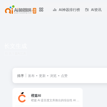
AI神器排行榜
AI资讯
长文生成
共 1 篇AI工具
排序
发布
更新
浏览
点赞
橙篇AI
橙篇 AI 是百度文库推出的综合性 AI 原生创作平台，依托百度文库 12 亿内容积累和尖端 AI 技术，为用户提供一站式创作服务。该平台功能强大，涵盖长文生成、文档处理、多模态创作等多个领域，无论是专业人士进行学术研究、企业撰写报告，还是创作者进行创意写作，都能借助橙篇 AI 高效完成任务